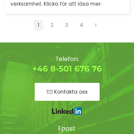
verksamhet. Klicka för att läsa mer.
1
2
3
4
Telefon:
+46 8-501 676 76
Kontakta oss
Epost: