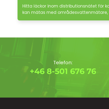
Hitta läckor inom distributionsnätet för
kan mätas med områdesvattenmätare, 
Telefon:
+46 8-501 676 76