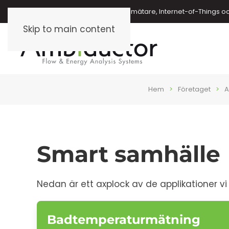
Energimätare, vattenmätare, oljemätare, Internet-of-Things o
Skip to main content
Hem
Företaget
A
Smart samhälle
Nedan är ett axplock av de applikationer vi 
Badtemperaturmätning