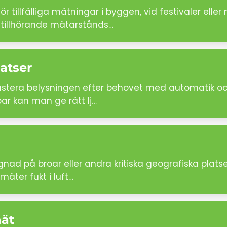
 tillfälliga mätningar i byggen, vid festivaler el
 tillhörande mätarstånds…
atser
ustera belysningen efter behovet med automatik oc
par kan man ge rätt lj…
gnad på broar eller andra kritiska geografiska plats
äter fukt i luft…
nät