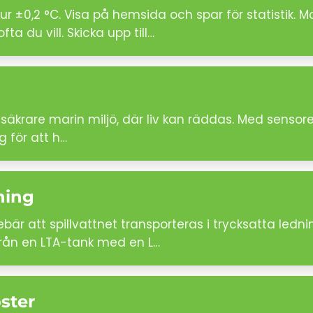
r ±0,2 °C. Visa på hemsida och spar för statistik.
a du vill. Skicka upp till…
säkrare marin miljö, där liv kan räddas. Med sensore
g för att h…
ning
bär att spillvattnet transporteras i trycksatta ledni
från en LTA-tank med en L…
ster