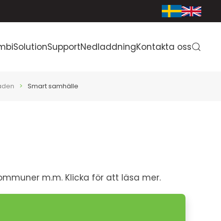
mbiSolution
Support
Nedladdning
Kontakta oss
åden
Smart samhälle
 kommuner m.m. Klicka för att läsa mer.