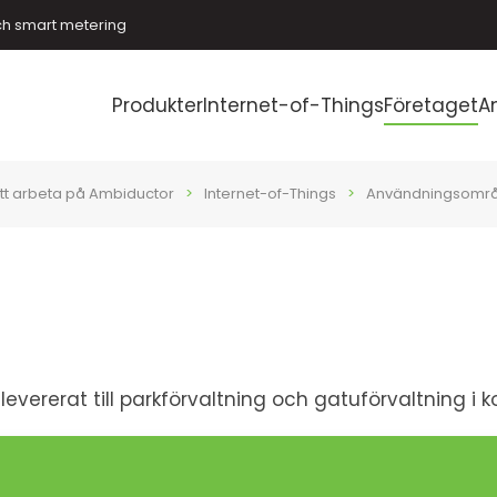
ch smart metering
Produkter
Internet-of-Things
Företaget
A
tt arbeta på Ambiductor
Internet-of-Things
Användningsomr
levererat till parkförvaltning och gatuförvaltning i