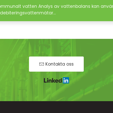
 kommunalt vatten Analys av vattenbalans kan använ
debiteringsvattenmätar…
Kontakta oss