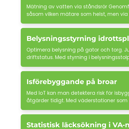
Mätning av vatten via ståndsrör Genomför
såsom vilken mätare som helst, men via
Belysningsstyrning idrottspl
Optimera belysning på gator och torg. J
driftstatus. Med styrning i belysningsstol
Isförebyggande på broar
Med IoT kan man detektera risk för isbyg
åtgärder tidigt. Med väderstationer som m
Statistisk läcksökning i VA-