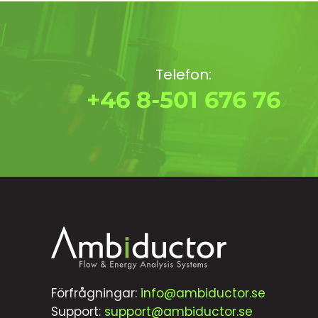
Telefon:
+46 8-501 676 76
Förfrågningar:
info@ambiductor.se
Support:
support@ambiductor.se