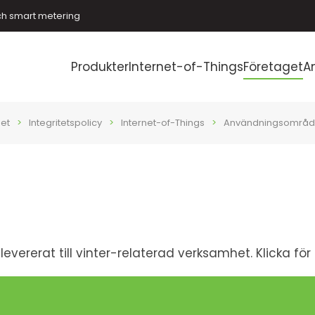
ch smart metering
Produkter
Internet-of-Things
Företaget
A
et
Integritetspolicy
Internet-of-Things
Användningsområ
evererat till vinter-relaterad verksamhet. Klicka för