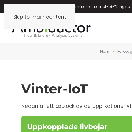
Energimätare, vattenmätare, oljemätare, Internet-of-Things o
Skip to main content
Hem
Företag
Vinter-IoT
Nedan är ett axplock av de applikationer vi l
Uppkopplade livbojar