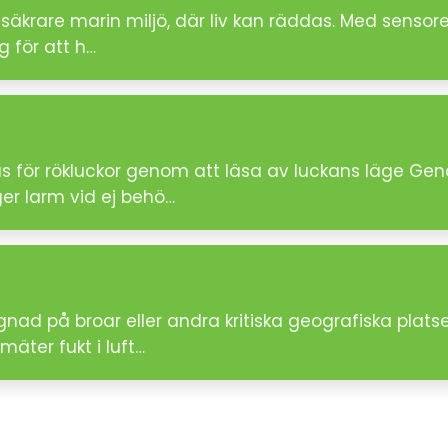
säkrare marin miljö, där liv kan räddas. Med sensore
g för att h…
tus för rökluckor genom att läsa av luckans läge G
er larm vid ej behö…
gnad på broar eller andra kritiska geografiska plats
äter fukt i luft…