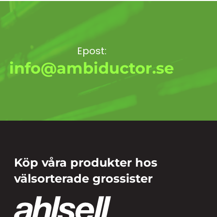
Epost:
info@ambiductor.se
Köp våra produkter hos
välsorterade grossister