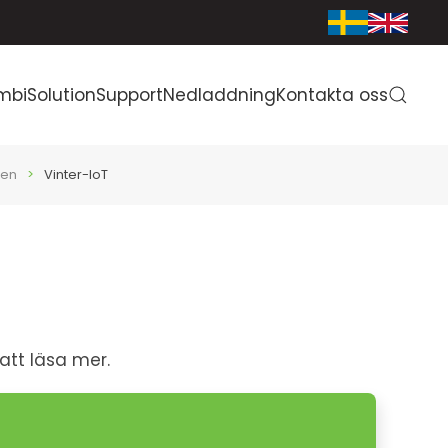
mbiSolution
Support
Nedladdning
Kontakta oss
den
Vinter-IoT
 att läsa mer.