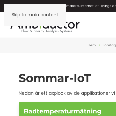
Energimätare, vattenmätare, oljemätare, Internet-of-Things o
Skip to main content
Hem
Företag
Sommar-IoT
Nedan är ett axplock av de applikationer vi
Badtemperaturmätning