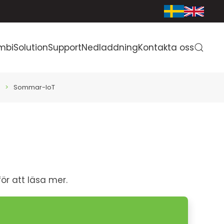
mbiSolution
Support
Nedladdning
Kontakta oss
Sommar-IoT
ör att läsa mer.