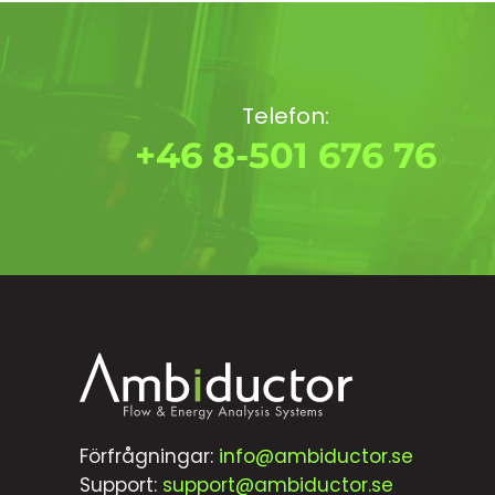
Telefon:
+46 8-501 676 76
Förfrågningar:
info@ambiductor.se
Support:
support@ambiductor.se