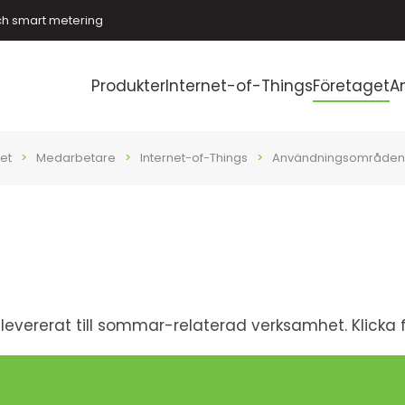
ch smart metering
Produkter
Internet-of-Things
Företaget
A
et
Medarbetare
Internet-of-Things
Användningsområden
 levererat till sommar-relaterad verksamhet. Klicka f