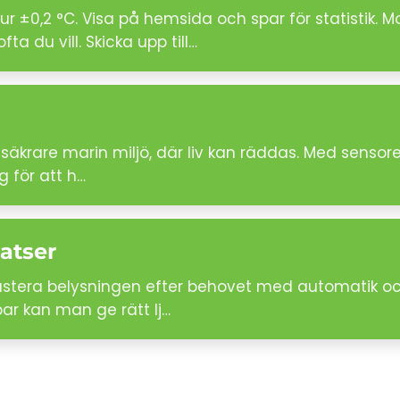
r ±0,2 °C. Visa på hemsida och spar för statistik.
a du vill. Skicka upp till…
säkrare marin miljö, där liv kan räddas. Med sensore
g för att h…
atser
ustera belysningen efter behovet med automatik oc
par kan man ge rätt lj…