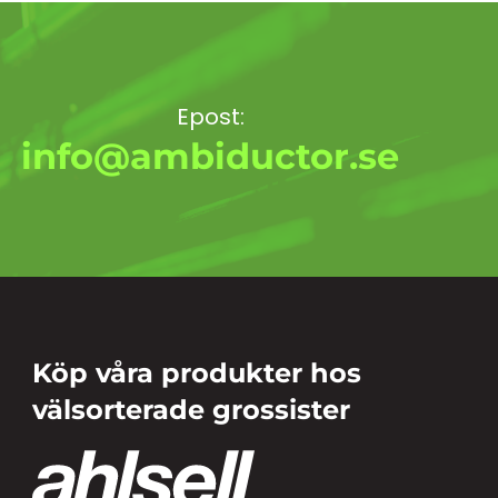
Epost:
info@ambiductor.se
Köp våra produkter hos
välsorterade grossister