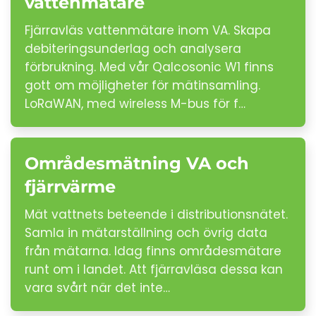
vattenmätare
Fjärravläs vattenmätare inom VA. Skapa
debiteringsunderlag och analysera
förbrukning. Med vår Qalcosonic W1 finns
gott om möjligheter för mätinsamling.
LoRaWAN, med wireless M-bus för f…
Områdesmätning VA och
fjärrvärme
Mät vattnets beteende i distributionsnätet.
Samla in mätarställning och övrig data
från mätarna. Idag finns områdesmätare
runt om i landet. Att fjärravläsa dessa kan
vara svårt när det inte…