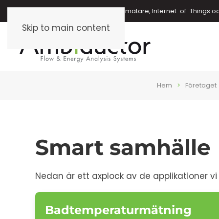
Energimätare, vattenmätare, oljemätare, Internet-of-Things o
Skip to main content
Hem
Företaget
Smart samhälle
Nedan är ett axplock av de applikationer vi 
Badtemperaturmätning