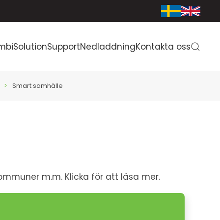
mbiSolution
Support
Nedladdning
Kontakta oss
Smart samhälle
 kommuner m.m. Klicka för att läsa mer.