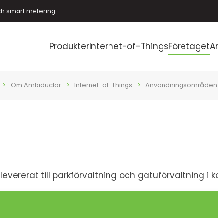
ch smart metering
Produkter
Internet-of-Things
Företaget
A
Om Ambiductor
Internet-of-Things
Användningsområden
levererat till parkförvaltning och gatuförvaltning i