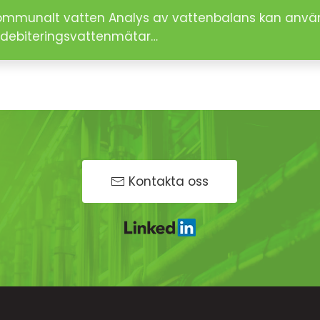
 kommunalt vatten Analys av vattenbalans kan använ
debiteringsvattenmätar…
Kontakta oss