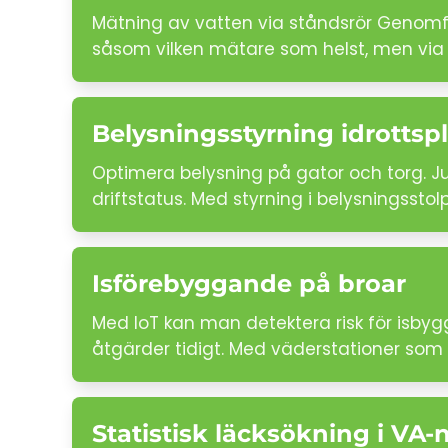
Mätning av vatten via ståndsrör Genomför
såsom vilken mätare som helst, men via
Belysningsstyrning idrottspl
Optimera belysning på gator och torg. J
driftstatus. Med styrning i belysningsstol
Isförebyggande på broar
Med IoT kan man detektera risk för isbyg
åtgärder tidigt. Med väderstationer som m
Statistisk läcksökning i VA-