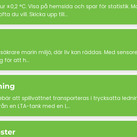
r ±0,2 °C. Visa på hemsida och spar för statistik.
a du vill. Skicka upp till…
säkrare marin miljö, där liv kan räddas. Med sensore
g för att h…
ning
bär att spillvattnet transporteras i trycksatta ledni
från en LTA-tank med en L…
ster