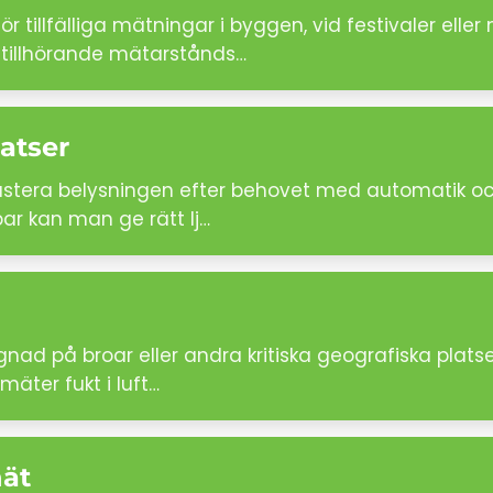
 tillfälliga mätningar i byggen, vid festivaler el
 tillhörande mätarstånds…
atser
ustera belysningen efter behovet med automatik oc
par kan man ge rätt lj…
gnad på broar eller andra kritiska geografiska plats
äter fukt i luft…
nät