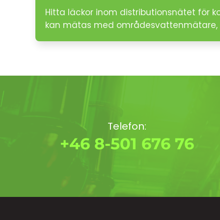
Hitta läckor inom distributionsnätet för
kan mätas med områdesvattenmätare, 
Telefon:
+46 8-501 676 76