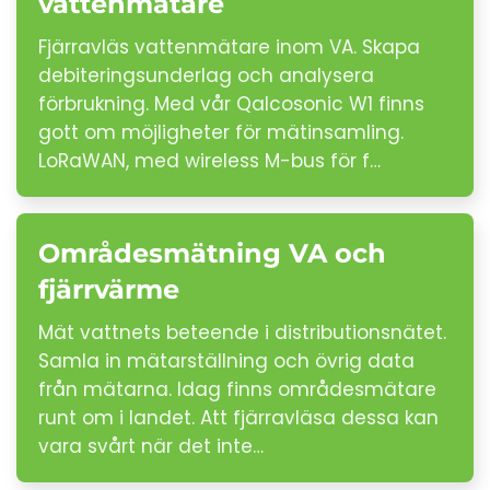
vattenmätare
Fjärravläs vattenmätare inom VA. Skapa
debiteringsunderlag och analysera
förbrukning. Med vår Qalcosonic W1 finns
gott om möjligheter för mätinsamling.
LoRaWAN, med wireless M-bus för f…
Områdesmätning VA och
fjärrvärme
Mät vattnets beteende i distributionsnätet.
Samla in mätarställning och övrig data
från mätarna. Idag finns områdesmätare
runt om i landet. Att fjärravläsa dessa kan
vara svårt när det inte…