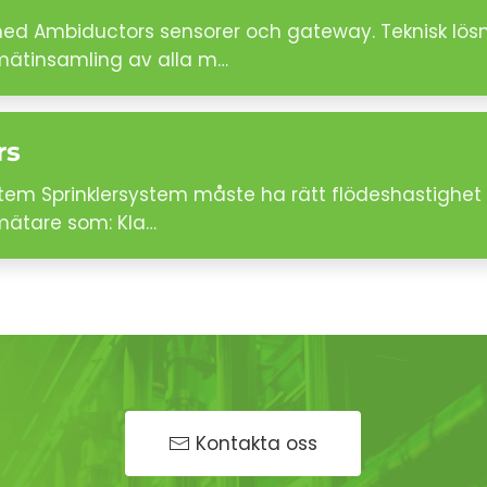
 med Ambiductors sensorer och gateway. Teknisk lös
 mätinsamling av alla m…
rs
stem Sprinklersystem måste ha rätt flödeshastighet 
mätare som: Kla…
Kontakta oss