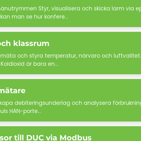
änutrymmen Styr, visualisera och skicka larm via e
 kan man se hur konfere…
och klassrum
mäta och styra temperatur, närvaro och luftvalitet. 
 Koldioxid är bara en…
lmätare
 Skapa debiteringsunderlag och analysera förbrukni
puls HAN-porte…
sor till DUC via Modbus