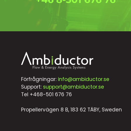
Förfrågningar:
info@ambiductor.se
Support:
support@ambiductor.se
Tel +468-501 676 76
Propellervägen 8 B, 183 62 TÄBY, Sweden