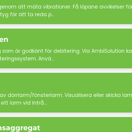
om att mäta vibrationer. Få löpane avvikelser för a
tyg för att ta reda p…
ten
som är godkänt för debitering. Via AmbiSolution kan
biteringssystem. Anvä…
v dörrlarm/fönsterlarm. Visualisera eller skicka l
 ett larm vid intrå…
onsaggregat