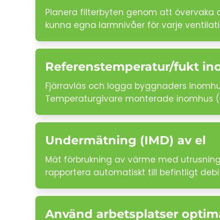
Planera filterbyten genom att övervaka di
kunna egna larmnivåer för varje ventila
Referenstemperatur/fukt i
Fjärravläs och logga byggnaders inomhus
Temperaturgivare monterade inomhus (ell
Undermätning (IMD) av el
Mät förbrukning av värme med utrusning s
rapportera automatiskt till befintligt de
Använd arbetsplatser optim