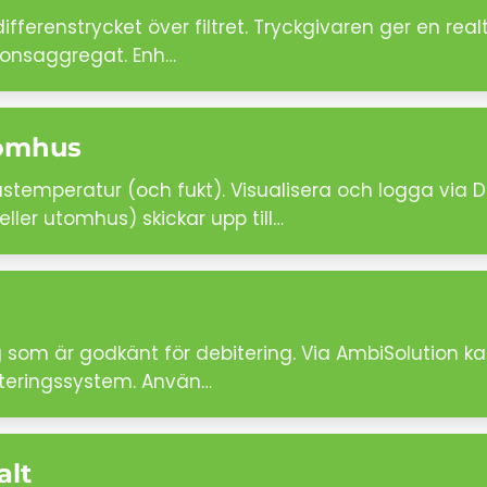
fferenstrycket över filtret. Tryckgivaren ger en real
tionsaggregat. Enh…
nomhus
temperatur (och fukt). Visualisera och logga via 
er utomhus) skickar upp till…
om är godkänt för debitering. Via AmbiSolution kan
biteringssystem. Använ…
alt