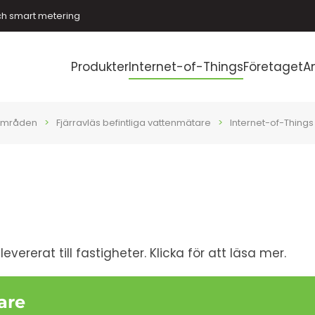
ch smart metering
Produkter
Internet-of-Things
Företaget
A
områden
Fjärravläs befintliga vattenmätare
Internet-of-Things
vererat till fastigheter. Klicka för att läsa mer.
are