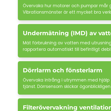
Övervaka hur motorer och pumpar mår gen
Vibrationsmönster är ett mycket bra verk
Undermätning (IMD) av vat
Mät förbrukning av vatten med utrusning 
rapportera automatiskt till befintligt de
Dörrlarm och fönsterlarm
Övervaka intrång i utrymmen med hjälp a
tjänst. Dörrsensorn skickar ögonblickligen
Filterövervakning ventilati