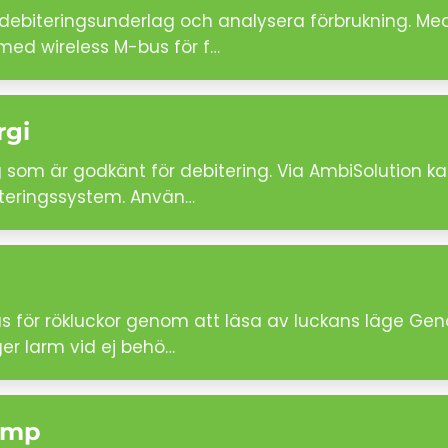
debiteringsunderlag och analysera förbrukning. Me
med wireless M-bus för f…
rgi
om är godkänt för debitering. Via AmbiSolution kan
biteringssystem. Använ…
tus för rökluckor genom att läsa av luckans läge G
er larm vid ej behö…
pump