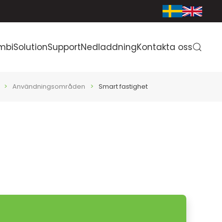
mbiSolution
Support
Nedladdning
Kontakta oss
Användningsområden
Smart fastighet