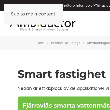
Energimätare, vattenmätare, oljemätare, Internet-of-Things o
Skip to main content
Hem
Internet-of-Things
Användnings
Smart fastighet
Nedan är ett axplock av de applikationer vi le
Fjärravläs smarta vattenmät