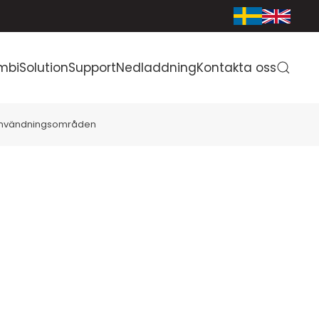
mbiSolution
Support
Nedladdning
Kontakta oss
nvändningsområden