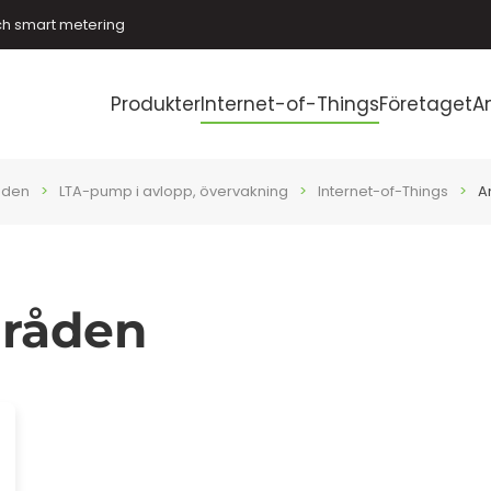
ch smart metering
Produkter
Internet-of-Things
Företaget
A
åden
LTA-pump i avlopp, övervakning
Internet-of-Things
A
råden