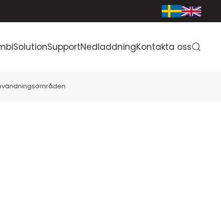
mbiSolution
Support
Nedladdning
Kontakta oss
nvändningsområden