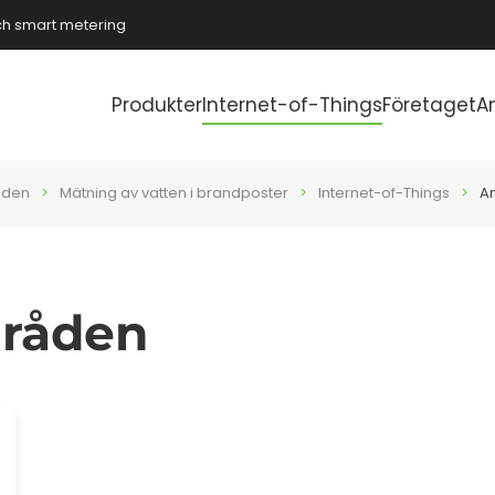
ch smart metering
Produkter
Internet-of-Things
Företaget
A
åden
Mätning av vatten i brandposter
Internet-of-Things
A
råden