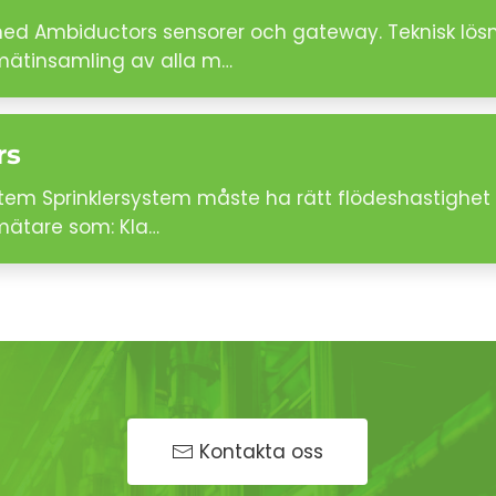
 med Ambiductors sensorer och gateway. Teknisk lös
 mätinsamling av alla m…
rs
stem Sprinklersystem måste ha rätt flödeshastighet 
mätare som: Kla…
Kontakta oss