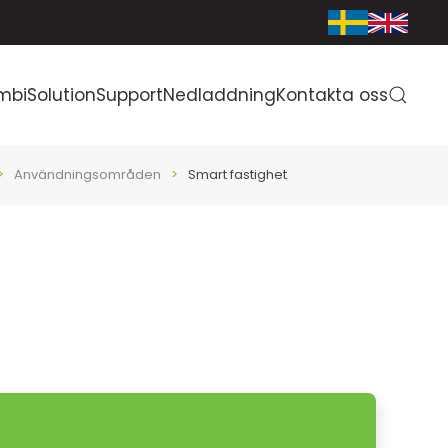
mbiSolution
Support
Nedladdning
Kontakta oss
Användningsområden
Smart fastighet