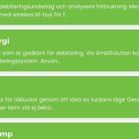
debiteringsunderlag och analysera förbrukning. Me
med wireless M-bus för f…
rgi
om är godkänt för debitering. Via AmbiSolution kan
biteringssystem. Använ…
tus för rökluckor genom att läsa av luckans läge G
er larm vid ej behö…
pump