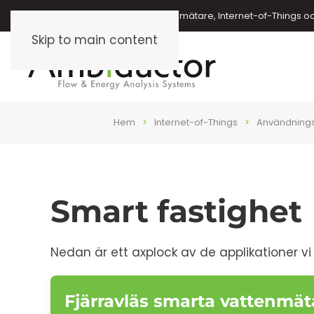
Energimätare, vattenmätare, oljemätare, Internet-of-Things o
Skip to main content
Hem
Internet-of-Things
Användning
Smart fastighet
Nedan är ett axplock av de applikationer vi le
Fjärravläs smarta vattenmät