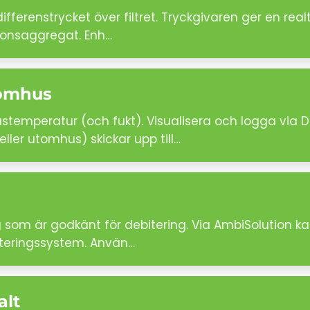
fferenstrycket över filtret. Tryckgivaren ger en real
tionsaggregat. Enh…
nomhus
temperatur (och fukt). Visualisera och logga via 
er utomhus) skickar upp till…
om är godkänt för debitering. Via AmbiSolution kan
biteringssystem. Använ…
alt