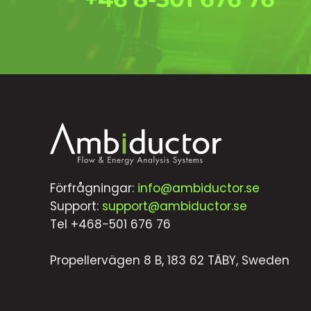
Förfrågningar:
info@ambiductor.se
Support:
support@ambiductor.se
Tel +468-501 676 76
Propellervägen 8 B, 183 62 TÄBY, Sweden