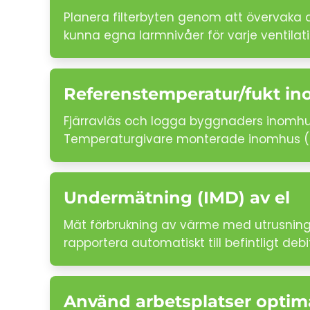
Planera filterbyten genom att övervaka di
kunna egna larmnivåer för varje ventila
Referenstemperatur/fukt i
Fjärravläs och logga byggnaders inomhus
Temperaturgivare monterade inomhus (ell
Undermätning (IMD) av el
Mät förbrukning av värme med utrusning s
rapportera automatiskt till befintligt de
Använd arbetsplatser optim