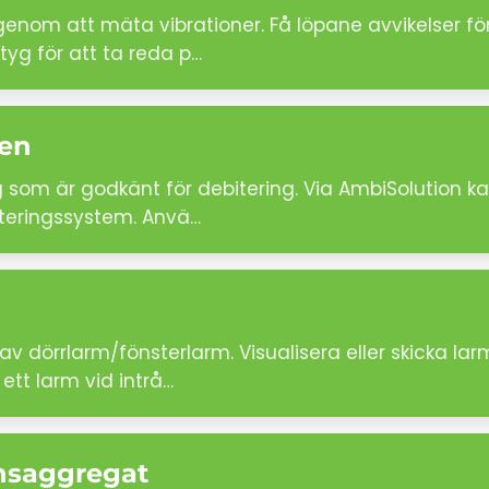
om att mäta vibrationer. Få löpane avvikelser för a
tyg för att ta reda p…
ten
som är godkänt för debitering. Via AmbiSolution kan
biteringssystem. Anvä…
v dörrlarm/fönsterlarm. Visualisera eller skicka l
 ett larm vid intrå…
onsaggregat