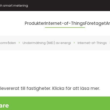
ch smart metering
Produkter
Internet-of-Things
Företaget
A
sområden
Undermätning (IMD) av energi
Internet-of-Things
vererat till fastigheter. Klicka för att läsa mer.
are