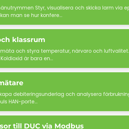
änutrymmen Styr, visualisera och skicka larm via e
 kan man se hur konfere…
och klassrum
mäta och styra temperatur, närvaro och luftvalitet. 
 Koldioxid är bara en…
lmätare
 Skapa debiteringsunderlag och analysera förbrukni
puls HAN-porte…
sor till DUC via Modbus