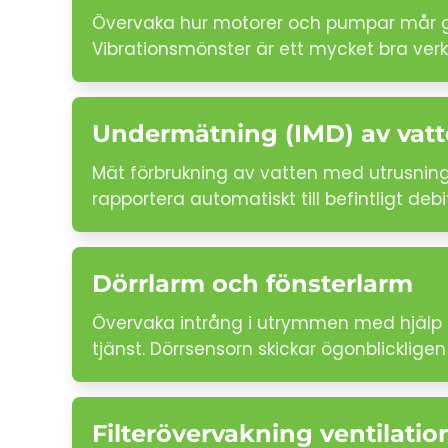
Övervaka hur motorer och pumpar mår gen
Vibrationsmönster är ett mycket bra verk
Undermätning (IMD) av vat
Mät förbrukning av vatten med utrusning 
rapportera automatiskt till befintligt de
Dörrlarm och fönsterlarm
Övervaka intrång i utrymmen med hjälp a
tjänst. Dörrsensorn skickar ögonblickligen
Filterövervakning ventilati