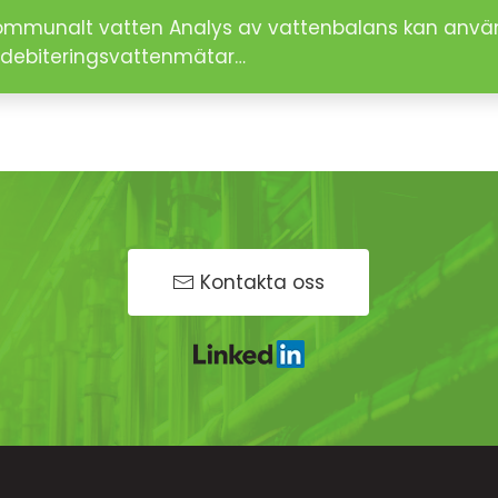
 kommunalt vatten Analys av vattenbalans kan använ
debiteringsvattenmätar…
Kontakta oss