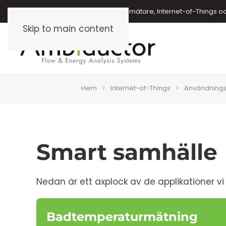
Energimätare, vattenmätare, oljemätare, Internet-of-Things o
Skip to main content
Hem
Internet-of-Things
Användning
Smart samhälle
Nedan är ett axplock av de applikationer vi 
Badtemperaturmätning