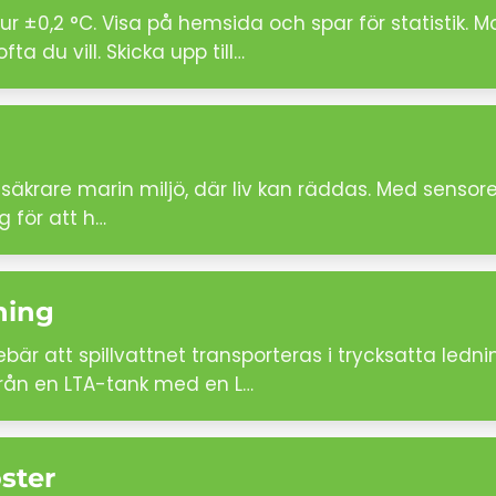
r ±0,2 °C. Visa på hemsida och spar för statistik.
a du vill. Skicka upp till…
säkrare marin miljö, där liv kan räddas. Med sensore
g för att h…
ning
bär att spillvattnet transporteras i trycksatta ledni
från en LTA-tank med en L…
ster