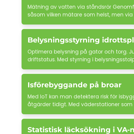
Mätning av vatten via ståndsrör Genomför
såsom vilken mätare som helst, men via
Belysningsstyrning idrottspl
Optimera belysning på gator och torg. J
driftstatus. Med styrning i belysningsstol
Isförebyggande på broar
Med IoT kan man detektera risk för isbyg
åtgärder tidigt. Med väderstationer som m
Statistisk läcksökning i VA-