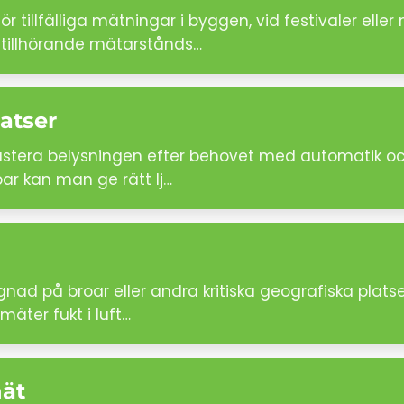
 tillfälliga mätningar i byggen, vid festivaler el
 tillhörande mätarstånds…
atser
ustera belysningen efter behovet med automatik oc
par kan man ge rätt lj…
gnad på broar eller andra kritiska geografiska plats
äter fukt i luft…
nät