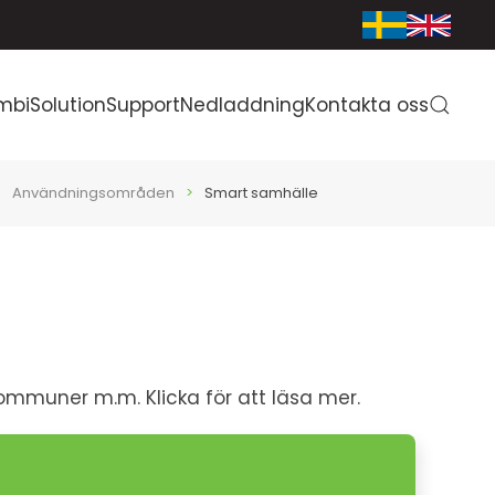
mbiSolution
Support
Nedladdning
Kontakta oss
Användningsområden
Smart samhälle
 kommuner m.m. Klicka för att läsa mer.