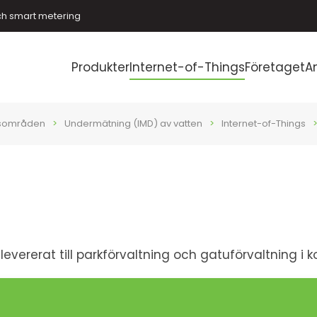
ch smart metering
Produkter
Internet-of-Things
Företaget
A
sområden
Undermätning (IMD) av vatten
Internet-of-Things
levererat till parkförvaltning och gatuförvaltning i