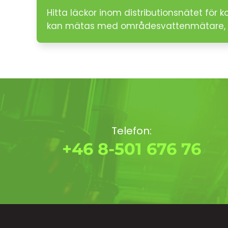
Hitta läckor inom distributionsnätet för
kan mätas med områdesvattenmätare, 
Telefon:
+46 8-501 676 76