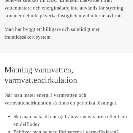
behöver skickas till DUC. Eftersom mätvärden från
vattenmätare och energimätare inte används för styrning
kommer det inte påverka fastigheten vid internetavbrott.
Man har byggt ett billigare och samtidigt mer
framtidssäkert system.
Mätning varmvatten,
varmvattencirkulation
När man mäter energi i varmvatten och
varmvattencirkulation så finns ett par olika lösningar.
Ska man mäta all energi från värmeväxlaren eller bara
ett delflöde?
Behöver man ha med förlusterna i värmefäxlaren?