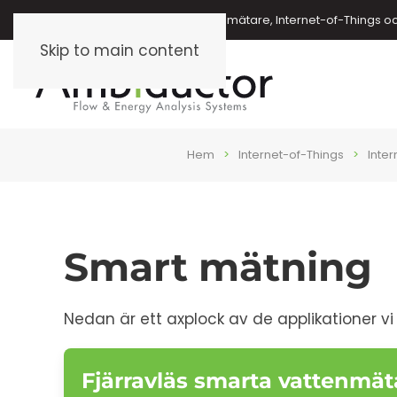
Energimätare, vattenmätare, oljemätare, Internet-of-Things o
Skip to main content
Hem
Internet-of-Things
Inte
Smart mätning
Nedan är ett axplock av de applikationer v
Fjärravläs smarta vattenmät