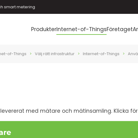
ch smart metering
Produkter
Internet-of-Things
Företaget
A
rnet-of-Things
Välj rätt infrastruktur
Internet-of-Things
Anvä
i levererat med mätare och mätinsamling. Klicka för
are