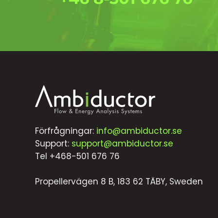
Förfrågningar:
info@ambiductor.se
Support:
support@ambiductor.se
Tel +468-501 676 76
Propellervägen 8 B, 183 62 TÄBY, Sweden