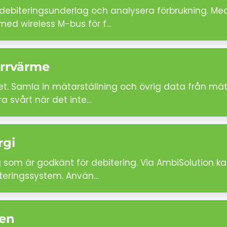
debiteringsunderlag och analysera förbrukning. Me
med wireless M-bus för f…
rrvärme
tet. Samla in mätarställning och övrig data från m
ra svårt när det inte…
rgi
om är godkänt för debitering. Via AmbiSolution kan
biteringssystem. Använ…
ten