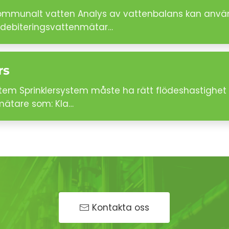
 kommunalt vatten Analys av vattenbalans kan använ
debiteringsvattenmätar…
rs
stem Sprinklersystem måste ha rätt flödeshastighet 
mätare som: Kla…
Kontakta oss