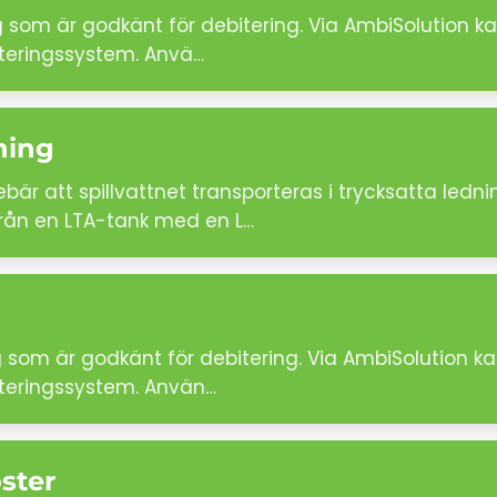
som är godkänt för debitering. Via AmbiSolution kan
biteringssystem. Anvä…
ning
bär att spillvattnet transporteras i trycksatta ledni
från en LTA-tank med en L…
om är godkänt för debitering. Via AmbiSolution kan
biteringssystem. Använ…
ster