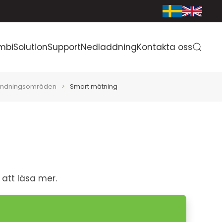
mbiSolution
Support
Nedladdning
Kontakta oss
ndningsområden
Smart mätning
 att läsa mer.