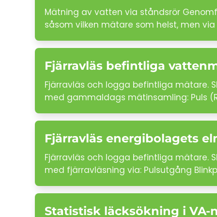
Mätning av vatten via ståndsrör Genomför
såsom vilken mätare som helst, men via
Fjärravläs befintliga vatten
Fjärravläs och logga befintliga mätare.
med gammaldags mätinsamling: Puls (REE
Fjärravläs energibolagets e
Fjärravläs och logga befintliga mätare.
med fjärravläsning via: Pulsutgång Blink
Statistisk läcksökning i VA-