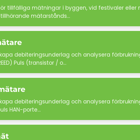
 tillfälliga mätningar i byggen, vid festivaler el
 tillhörande mätarstånds…
mätare
 Skapa debiteringsunderlag och analysera förbrukni
D) Puls (transistor / o…
lmätare
 Skapa debiteringsunderlag och analysera förbrukni
puls HAN-porte…
nät