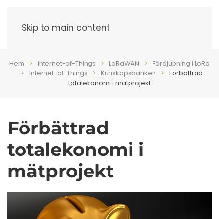
Meny
Skip to main content
Hem
Internet-of-Things
LoRaWAN
Fördjupning i LoRa
Internet-of-Things
Kunskapsbanken
Förbättrad
totalekonomi i mätprojekt
Förbättrad
totalekonomi i
mätprojekt