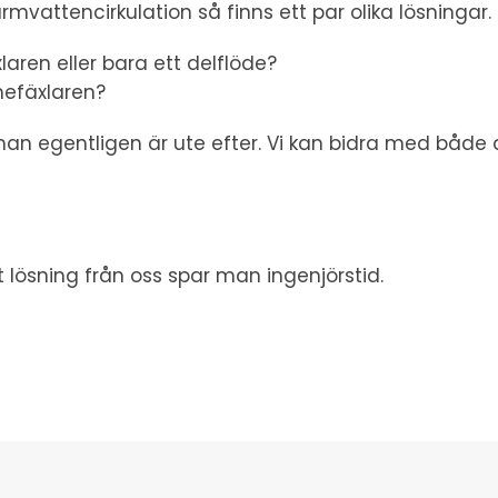
vattencirkulation så finns ett par olika lösningar.
aren eller bara ett delflöde?
mefäxlaren?
an egentligen är ute efter. Vi kan bidra med både d
ösning från oss spar man ingenjörstid.