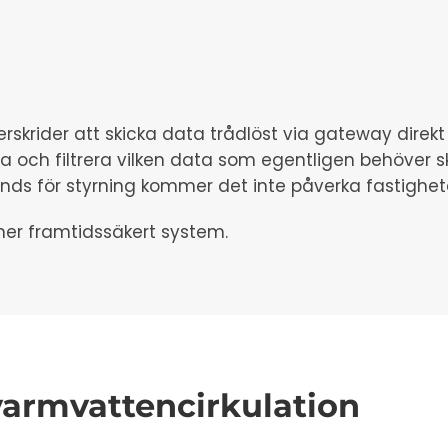
rskrider att skicka data trådlöst via gateway direk
 och filtrera vilken data som egentligen behöver sk
s för styrning kommer det inte påverka fastighete
mer framtidssäkert system.
varmvattencirkulation