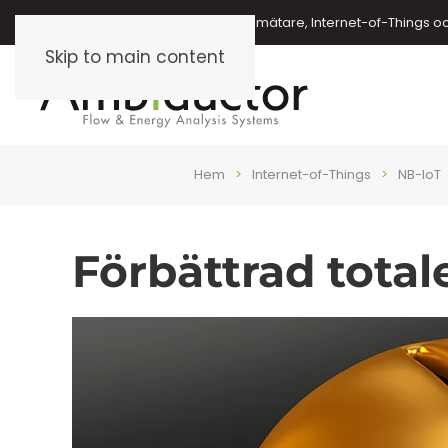
Energimätare, vattenmätare, oljemätare, Internet-of-Things o
Skip to main content
Hem
Internet-of-Things
NB-IoT
Förbättrad tota