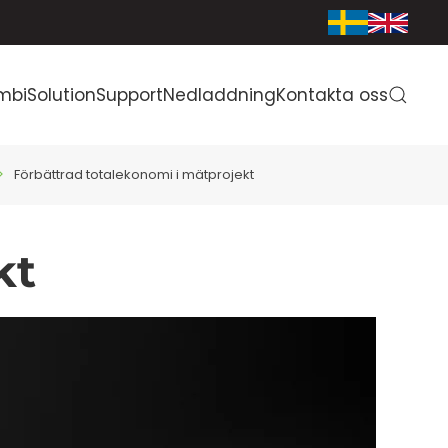
mbiSolution
Support
Nedladdning
Kontakta oss
Förbättrad totalekonomi i mätprojekt
kt