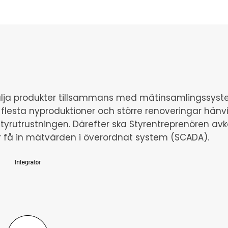
 välja produkter tillsammans med mätinsamlingssys
e flesta nyproduktioner och större renoveringar hän
l styrutrustningen. Därefter ska Styrentreprenören av
tör få in mätvärden i överordnat system (SCADA).