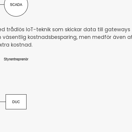
 trådlös IoT-teknik som skickar data till gateways ans
n väsentlig kostnadsbesparing, men medför även at
extra kostnad.