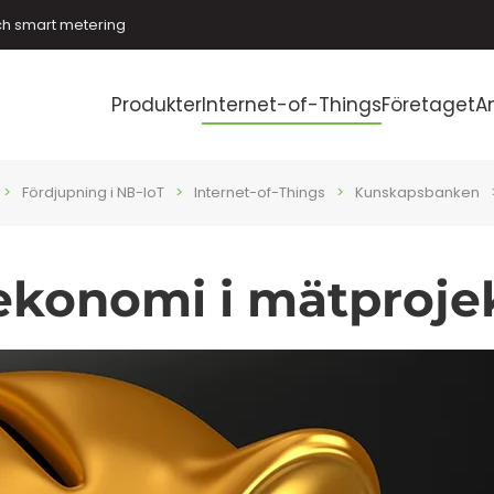
ch smart metering
Produkter
Internet-of-Things
Företaget
A
Fördjupning i NB-IoT
Internet-of-Things
Kunskapsbanken
lekonomi i mätproje