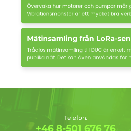
Övervaka hur motorer och pumpar mår gen
Vibrationsmönster är ett mycket bra verk
Mätinsamling från LoRa-sen
Trådlös mätinsamling till DUC är enkelt
publika nät. Det kan även användas för
Telefon:
+46 8-501 676 76