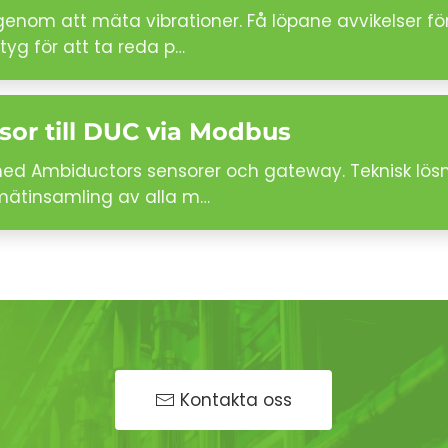
om att mäta vibrationer. Få löpane avvikelser för a
tyg för att ta reda p…
sor till DUC via Modbus
 med Ambiductors sensorer och gateway. Teknisk lös
 mätinsamling av alla m…
Kontakta oss