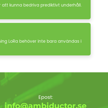
tt kunna bedriva prediktivt underhåll.
ning LoRa behöver inte bara användas i
Epost:
info@ambiductor.se