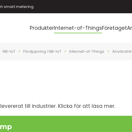
ch smart metering
Produkter
Internet-of-Things
Företaget
A
NB-IoT
Fördjupning i NB-IoT
Internet-of-Things
Användni
vererat till industrier. Klicka för att läsa mer.
pump