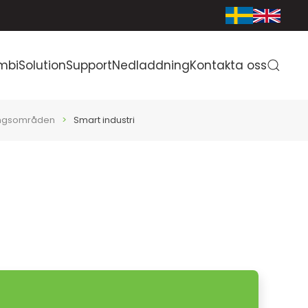
mbiSolution
Support
Nedladdning
Kontakta oss
ngsområden
Smart industri