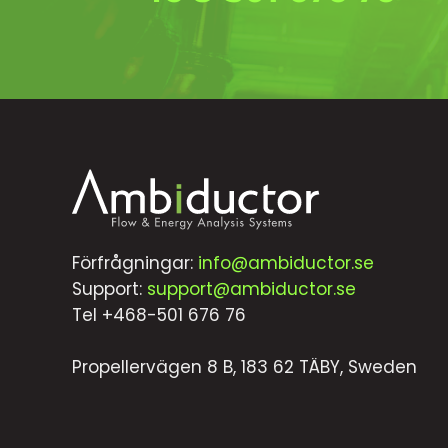
Förfrågningar:
info@ambiductor.se
Support:
support@ambiductor.se
Tel +468-501 676 76
Propellervägen 8 B, 183 62 TÄBY, Sweden