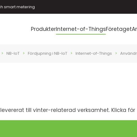
ch smart metering
Produkter
Internet-of-Things
Företaget
A
NB-IoT
Fördjupning i NB-IoT
Internet-of-Things
Använd
evererat till vinter-relaterad verksamhet. Klicka för