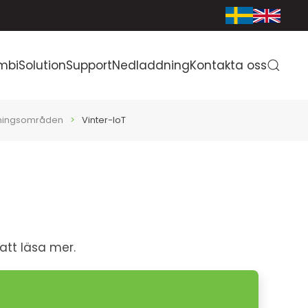
mbiSolution
Support
Nedladdning
Kontakta oss
ningsområden
Vinter-IoT
 att läsa mer.