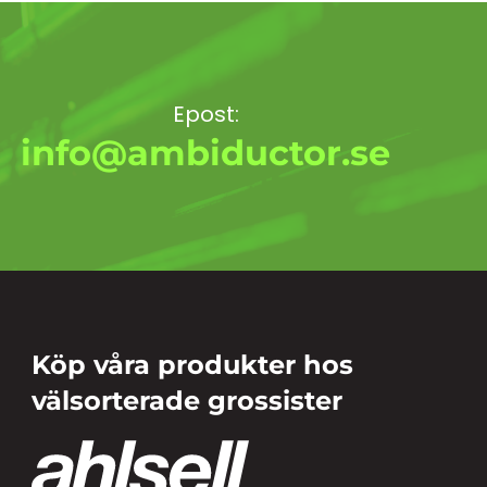
Epost:
info@ambiductor.se
Köp våra produkter hos
välsorterade grossister