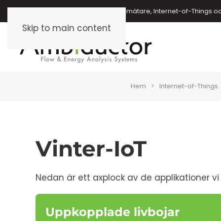
Energimätare, vattenmätare, oljemätare, Internet-of-Things o
Skip to main content
Hem
Internet-of-Things
Vinter-IoT
Nedan är ett axplock av de applikationer vi l
Uppkopplade livbojar