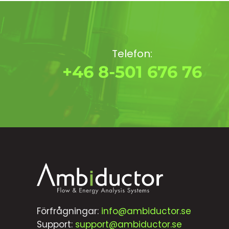
Telefon:
+46 8-501 676 76
Förfrågningar:
info@ambiductor.se
Support:
support@ambiductor.se