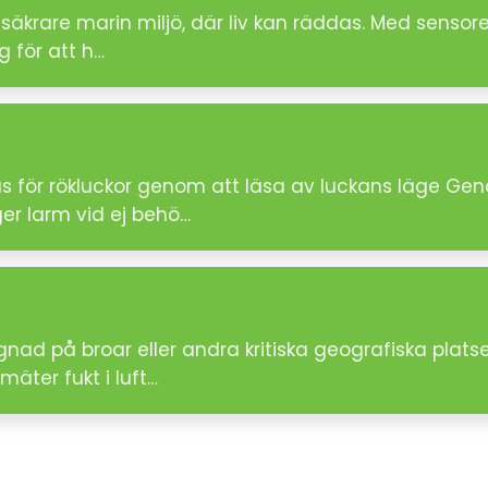
säkrare marin miljö, där liv kan räddas. Med sensore
g för att h…
tus för rökluckor genom att läsa av luckans läge G
er larm vid ej behö…
gnad på broar eller andra kritiska geografiska plats
äter fukt i luft…