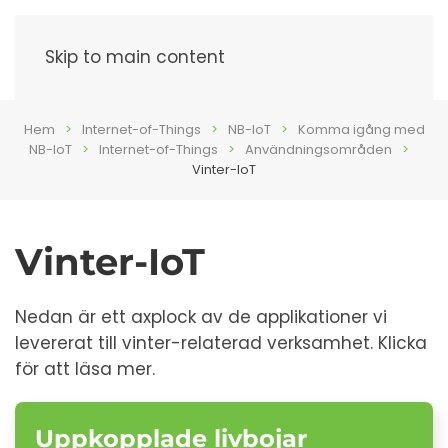
Meny
Skip to main content
Hem
Internet-of-Things
NB-IoT
Komma igång med
NB-IoT
Internet-of-Things
Användningsområden
Vinter-IoT
Vinter-IoT
Nedan är ett axplock av de applikationer vi
levererat till vinter-relaterad verksamhet. Klicka
för att läsa mer.
Uppkopplade livbojar