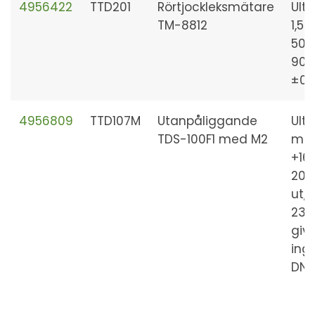
4956422
TTD201
Rörtjockleksmätare
Ultr
TM-8812
1,5
500
900
±0,
4956809
TTD107M
Utanpåliggande
Ultr
TDS-100F1 med M2
max
+16
20m
ut,
230
giv
ing
DN5