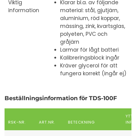
Viktig
Klarar bl.a. av följande
information
material: stål, gjutjärn,
aluminium, röd koppar,
mässing, zink, kvartsglas,
polyeten, PVC och
gråjärn
Larmar för lågt batteri
Kalibreringsblock ingår
Kräver glycerol för att
fungera korrekt (ingår ej)
Beställningsinformation för TDS-100F
YTTE
RSK-NR.
ART.NR.
BETECKNING
INF