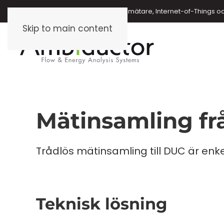
Energimätare, vattenmätare, oljemätare, Internet-of-Things o
Skip to main content
Mätinsamling fr
Trådlös mätinsamling till DUC är en
Teknisk lösning