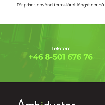
För priser, använd formuläret längst ner på
Telefon:
+46 8-501 676 76