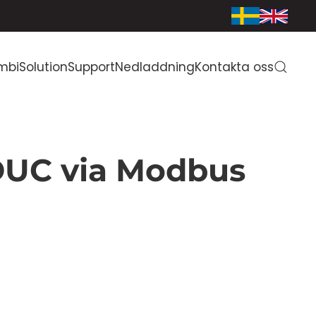
mbiSolution
Support
Nedladdning
Kontakta oss
 DUC via Modbus