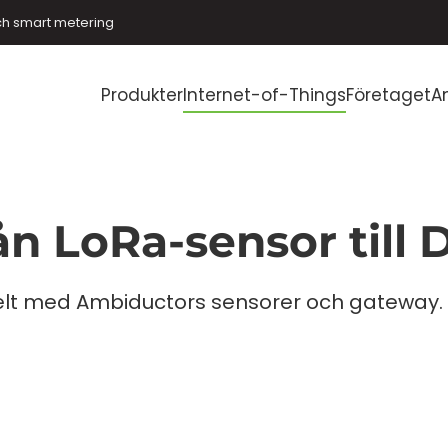
ch smart metering
Produkter
Internet-of-Things
Företaget
A
ån LoRa-sensor till
kelt med Ambiductors sensorer och gateway.