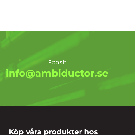
Epost:
info@ambiductor.se
Köp våra produkter hos