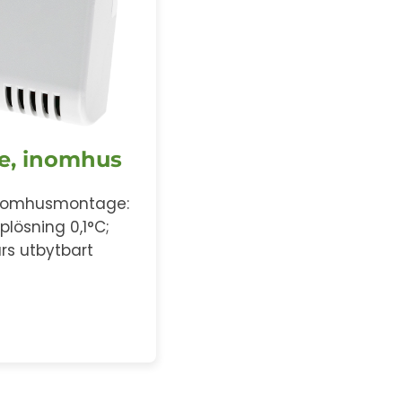
e, inomhus
inomhusmontage:
plösning 0,1°C;
års utbytbart