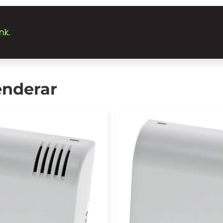
nk
.
enderar