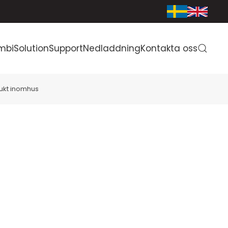
mbiSolution
Support
Nedladdning
Kontakta oss
ukt inomhus