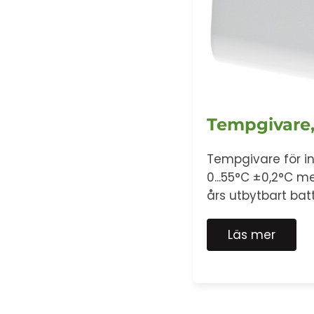
Tempgivare
Tempgivare för 
0...55°C ±0,2°C me
års utbytbart bat
Läs mer