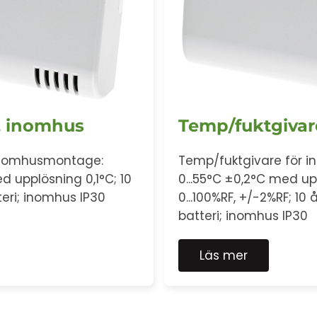
, inomhus
Temp/fuktgivar
inomhusmontage:
Temp/fuktgivare för 
d upplösning 0,1°C; 10
0...55°C ±0,2°C med up
teri; inomhus IP30
0...100%RF, +/-2%RF; 10 
batteri; inomhus IP30
Läs mer