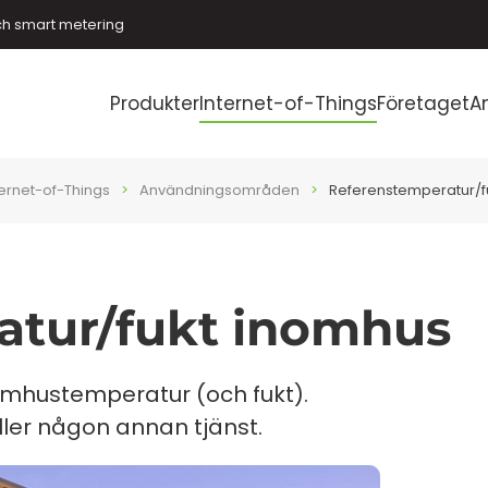
ch smart metering
Produkter
Internet-of-Things
Företaget
A
ternet-of-Things
Användningsområden
Referenstemperatur/f
atur/fukt inomhus
omhustemperatur (och fukt).
ller någon annan tjänst.