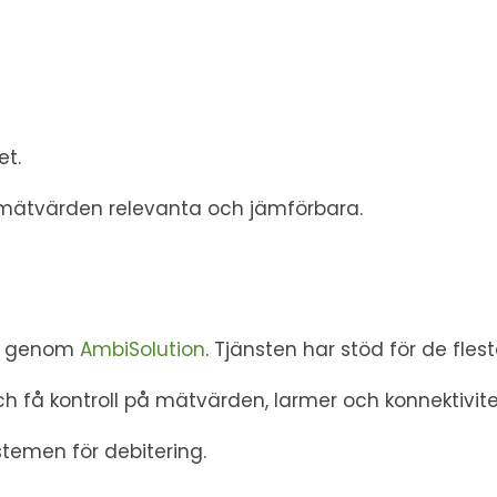
et.
a mätvärden relevanta och jämförbara.
ns genom
AmbiSolution
. Tjänsten har stöd för de fles
h få kontroll på mätvärden, larmer och konnektivite
stemen för debitering.