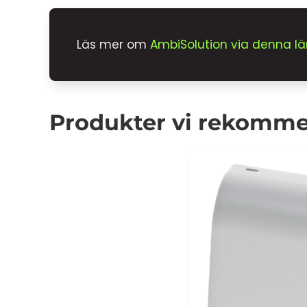
Läs mer om
AmbiSolution via denna lä
Produkter vi rekomm