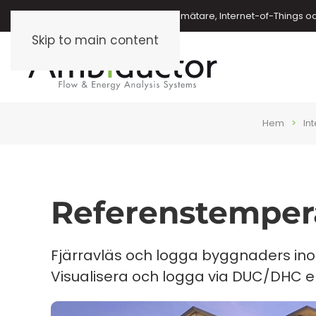
Energimätare, vattenmätare, oljemätare, Internet-of-Things o
Skip to main content
Hem
In
Referenstemper
Fjärravläs och logga byggnaders in
Visualisera och logga via DUC/DHC e