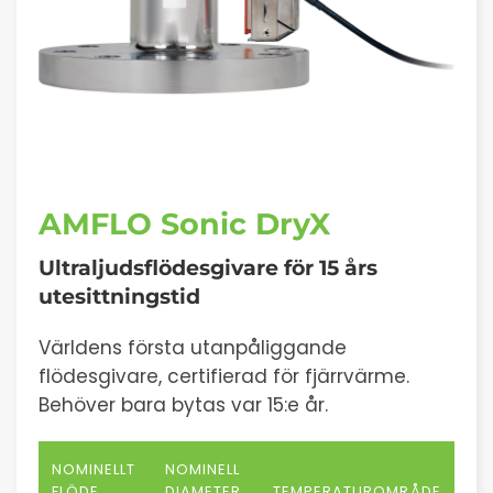
AMFLO Sonic DryX
Ultraljudsflödesgivare för 15 års
utesittningstid
Världens första utanpåliggande
flödesgivare, certifierad för fjärrvärme.
Behöver bara bytas var 15:e år.
NOMINELLT
NOMINELL
FLÖDE
DIAMETER
TEMPERATUROMRÅDE