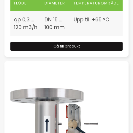
FLÖDE
DIAMETER
TEMPERATUROMRÅDE
qp 0,3 ...
DN 15 ...
Upp till +65 °C
120 m3/h
100 mm
Gå till produkt