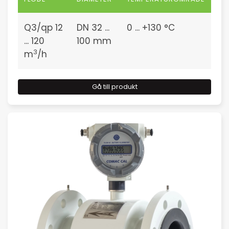
Q3/qp 12
DN 32 ...
0 ... +130 °C
... 120
100 mm
3
m
/h
Gå till produkt