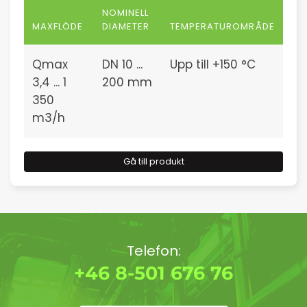
NOMINELL
MAXFLÖDE
DIAMETER
TEMPERATUROMRÅDE
Qmax
DN 10 ...
Upp till +150 °C
3,4 ... 1
200 mm
350
m3/h
Gå till produkt
Telefon:
+46 8-501 676 76