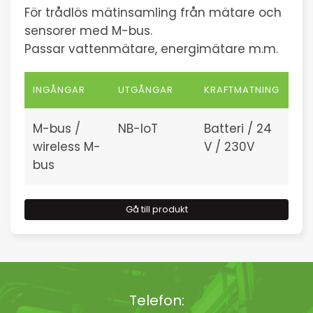
För trådlös mätinsamling från mätare och
sensorer med M-bus.
Passar vattenmätare, energimätare m.m.
INGÅNGAR
UTGÅNGAR
KRAFTMATNING
M-bus /
NB-IoT
Batteri / 24
wireless M-
V / 230V
bus
Gå till produkt
Telefon: