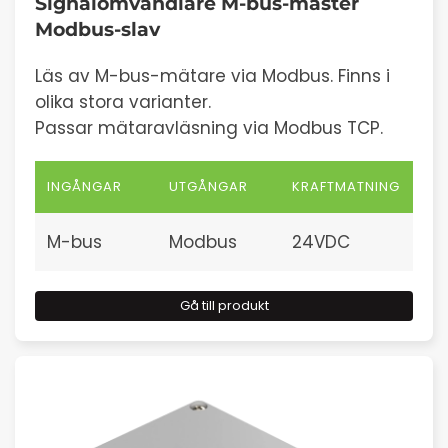
Signalomvandlare M-bus-master
Modbus-slav
Läs av M-bus-mätare via Modbus. Finns i
olika stora varianter.
Passar mätaravläsning via Modbus TCP.
INGÅNGAR
UTGÅNGAR
KRAFTMATNING
M-bus
Modbus
24VDC
Gå till produkt