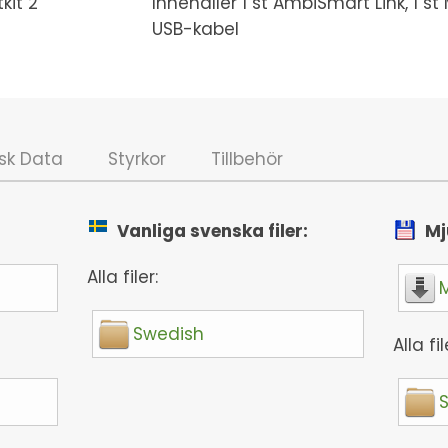
kit 2
Innehåller 1 st AmbiSmart Link, 1
USB-kabel
sk Data
Styrkor
Tillbehör
Vanliga svenska filer:
Mj
Alla filer:
Swedish
Alla fil