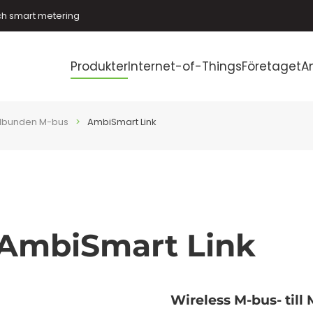
ch smart metering
Produkter
Internet-of-Things
Företaget
A
dbunden M-bus
AmbiSmart Link
AmbiSmart Link
Wireless M-bus- til