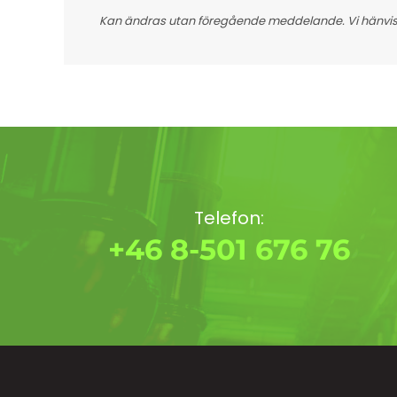
Kan ändras utan föregående meddelande. Vi hänvisar
Telefon:
+46 8-501 676 76