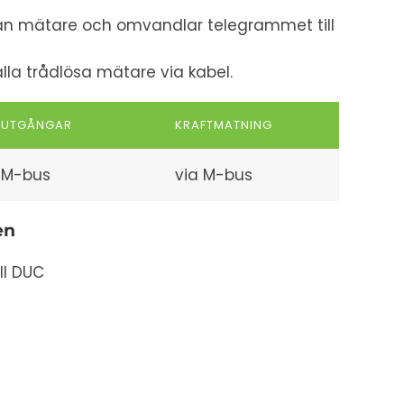
rån mätare och omvandlar telegrammet till
alla trådlösa mätare via kabel.
UTGÅNGAR
KRAFTMATNING
M-bus
via M-bus
en
ll DUC