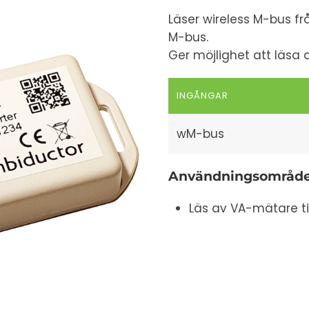
Läser wireless M-bus f
M-bus.
Ger möjlighet att läsa 
INGÅNGAR
wM-bus
Användningsområd
Läs av VA-mätare ti