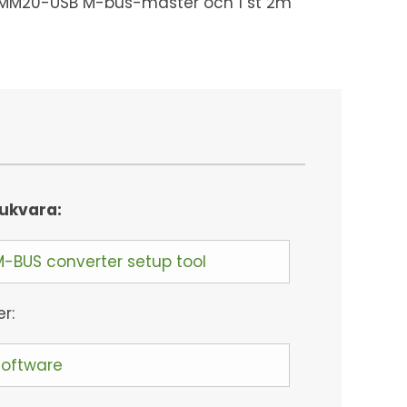
 st MM20-USB M-bus-master och 1 st 2m
ukvara:
M-BUS converter setup tool
er:
Software