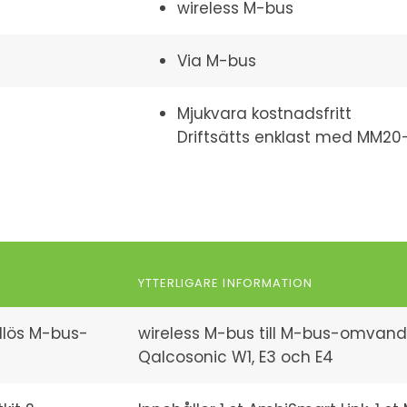
wireless M-bus
Via M-bus
Mjukvara kostnadsfritt
Driftsätts enklast med MM20
YTTERLIGARE INFORMATION
dlös M-bus-
wireless M-bus till M-bus-omvan
Qalcosonic W1, E3 och E4