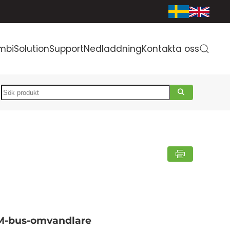
mbiSolution
Support
Nedladdning
Kontakta oss
Search
l M-bus-omvandlare