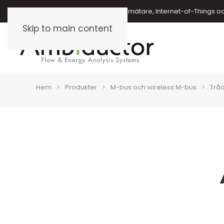
Energimätare, vattenmätare, oljemätare, Internet-of-Things o
Skip to main content
Hem
Produkter
M-bus och wireless M-bus
Trå