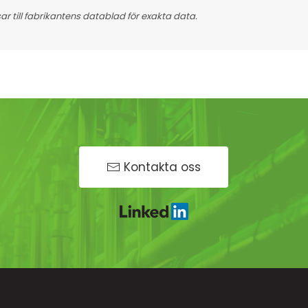
 till fabrikantens datablad för exakta data.
Kontakta oss