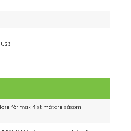
-USB
dlare för max 4 st mätare såsom