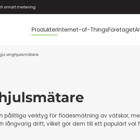
ch smart metering
Produkter
Internet-of-Things
Företaget
A
liga vinghjulsmätare
ghjulsmätare
h pålitliga verktyg för flödesmätning av vätskor, me
långvarig drift, vilket gör dem till ett populärt va