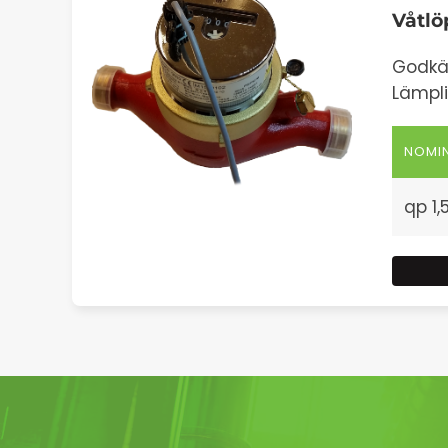
Våtlö
Godkä
Lämpli
NOMIN
qp 1,5