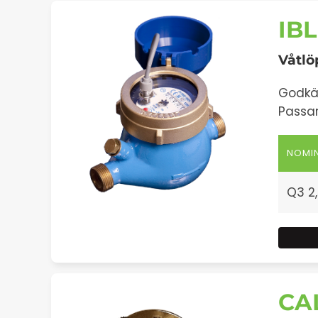
IBL
Våtlö
Godkän
Passar
NOMIN
Q3 2,
CA