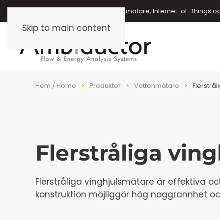
Energimätare, vattenmätare, oljemätare, Internet-of-Things o
Skip to main content
Hem / Home
Produkter
Vattenmätare
Flerstrå
Flerstråliga vin
Flerstråliga vinghjulsmätare är effektiva oc
konstruktion möjliggör hög noggrannhet och 