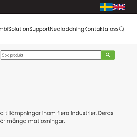
mbiSolution
Support
Nedladdning
Kontakta oss
Search
d tillämpningar inom flera industrier. Deras
l för många mätlösningar.