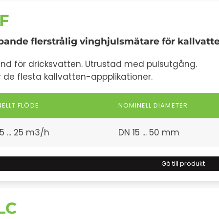
F
pande flerstrålig vinghjulsmätare för kallvatt
d för dricksvatten. Utrustad med pulsutgång.
 de flesta kallvatten-appplikationer.
ELLT FLÖDE
NOMINELL DIAMETER
5 ... 25 m3/h
DN 15 ... 50 mm
Gå till produkt
LC