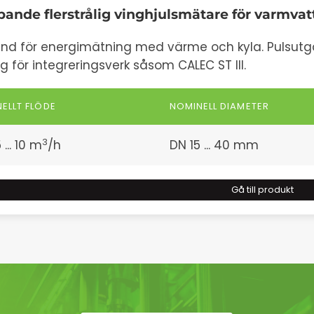
pande flerstrålig vinghjulsmätare för varmvat
nd för energimätning med värme och kyla. Pulsut
g för integreringsverk såsom CALEC ST III.
ELLT FLÖDE
NOMINELL DIAMETER
3
 ... 10 m
/h
DN 15 ... 40 mm
Gå till produkt