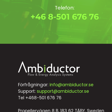
Telefon:
+46 8-501 676 76
Förfrågningar:
info@ambiductor.se
Support:
support@ambiductor.se
Tel +468-501 676 76
Propellervägen 8 B, 183 62 TÄBY, Sweden