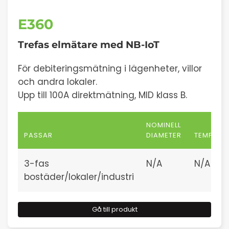
E360
Trefas elmätare med
NB-IoT
För debiteringsmätning i lägenheter, villor
och andra lokaler.
Upp till 100A direktmätning, MID klass B.
NOMINELL
PASSAR
DIAMETER
TEMPERA
3-fas
N/A
N/A
bostäder/lokaler/industri
Gå till produkt