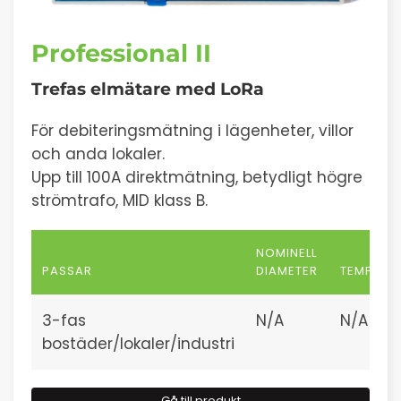
Professional II
Trefas elmätare med
LoRa
För debiteringsmätning i lägenheter, villor
och anda lokaler.
Upp till 100A direktmätning, betydligt högre
strömtrafo, MID klass B.
NOMINELL
PASSAR
DIAMETER
TEMPERA
3-fas
N/A
N/A
bostäder/lokaler/industri
Gå till produkt