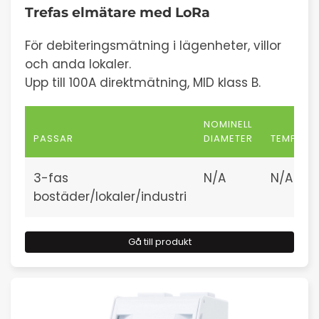
Trefas elmätare med
LoRa
För debiteringsmätning i lägenheter, villor
och anda lokaler.
Upp till 100A direktmätning, MID klass B.
NOMINELL
PASSAR
DIAMETER
TEMPERA
3-fas
N/A
N/A
bostäder/lokaler/industri
Gå till produkt