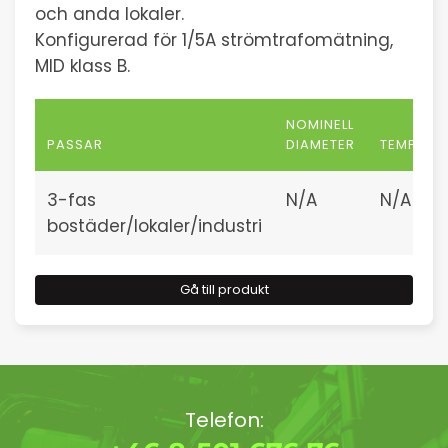
och anda lokaler.
Konfigurerad för 1/5A strömtrafomätning,
MID klass B.
NOMINELL
PASSAR
DIAMETER
TEMPERA
3-fas
N/A
N/A
bostäder/lokaler/industri
Gå till produkt
Telefon: