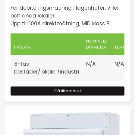
För debiteringsmätning i lägenheter, villor
och anda lokaler.
Upp till 100A direktmätning, MID klass B.
NOMINELL
PASSAR
DIAMETER
TEMPERA
3-fas
N/A
N/A
bostäder/lokaler/industri
Gå till produkt