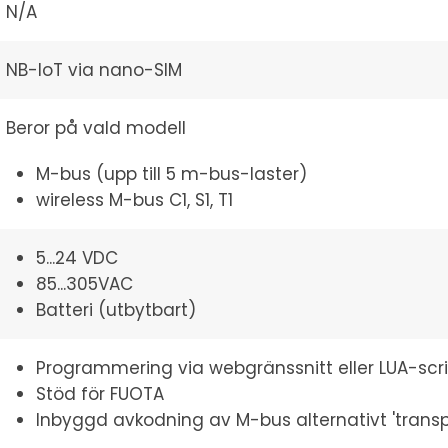
N/A
NB-IoT via nano-SIM
Beror på vald modell
M-bus (upp till 5 m-bus-laster)
wireless M-bus C1, S1, T1
5...24 VDC
85...305VAC
Batteri (utbytbart)
Programmering via webgränssnitt eller LUA-scr
Stöd för FUOTA
Inbyggd avkodning av M-bus alternativt 'tran