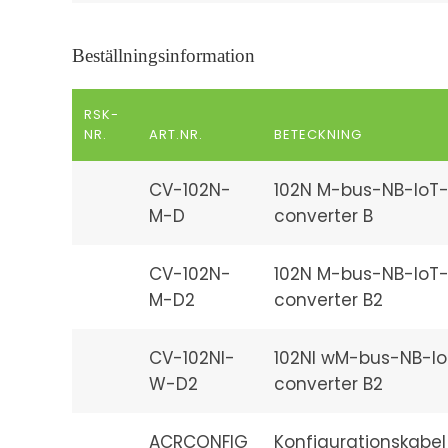
Beställningsinformation
RSK-
NR.
ART.NR.
BETECKNING
CV-102N-
102N M-bus-NB-IoT
M-D
converter B
CV-102N-
102N M-bus-NB-IoT
M-D2
converter B2
CV-102NI-
102NI wM-bus-NB-Io
W-D2
converter B2
ACRCONFIG
Konfigurationskabel