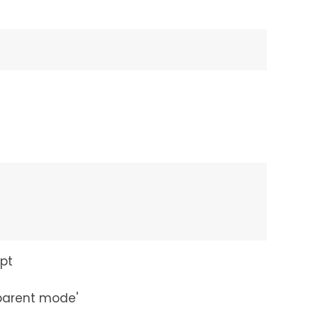
ipt
sparent mode'