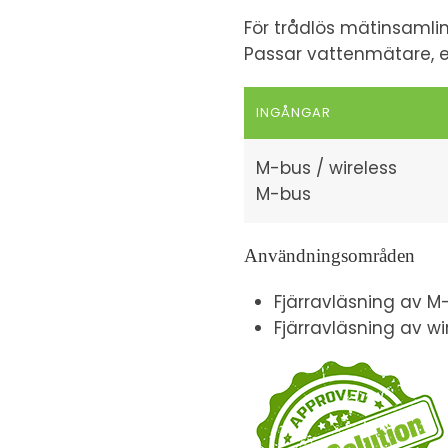
För trådlös mätinsamli
Passar vattenmätare, 
INGÅNGAR
M-bus / wireless
M-bus
Användningsområden
Fjärravläsning av 
Fjärravläsning av w