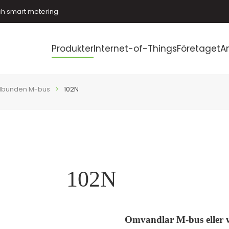
ch smart metering
Produkter
Internet-of-Things
Företaget
A
dbunden M-bus
102N
102N
Omvandlar M-bus eller wi