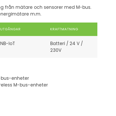
ng från mätare och sensorer med M-bus.
energimätare m.m.
UTGÅNGAR
KRAFTMATNING
NB-IoT
Batteri / 24 V /
230V
M-bus-enheter
ireless M-bus-enheter