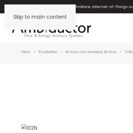
Energimätare, vattenmätare, oljemätare, Internet-of-Things o
Skip to main content
Hem
Produkter
M-bus och wireless M-bus
Trå