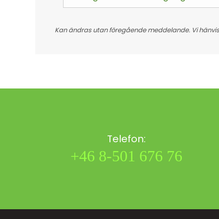
Kan ändras utan föregående meddelande. Vi hänvisar
Telefon:
+46 8-501 676 76