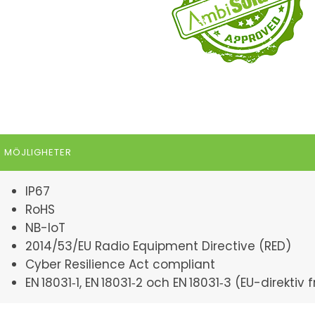
MÖJLIGHETER
IP67
RoHS
NB-IoT
2014/53/EU Radio Equipment Directive (RED)
Cyber Resilience Act compliant
EN 18031‑1, EN 18031‑2 och EN 18031‑3 (EU-direktiv