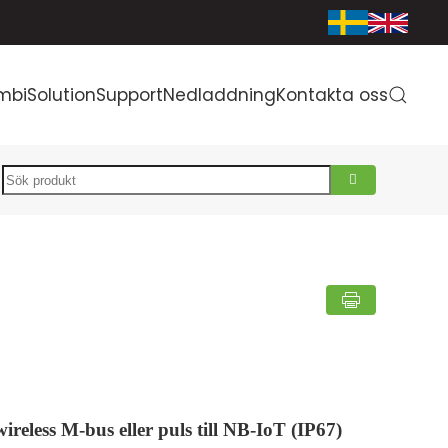
mbiSolution
Support
Nedladdning
Kontakta oss
Search
reless M-bus eller puls till NB-IoT (IP67)