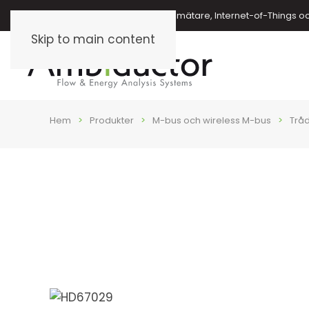
Energimätare, vattenmätare, oljemätare, Internet-of-Things o
Skip to main content
Hem
Produkter
M-bus och wireless M-bus
Trå