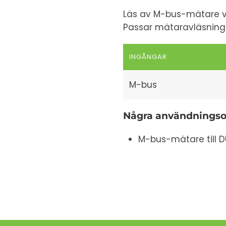
Läs av M-bus-mätare via
Passar mätaravläsning
INGÅNGAR
M-bus
Några användnings
M-bus-mätare till 