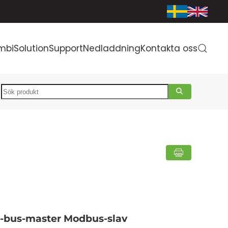
mbiSolution
Support
Nedladdning
Kontakta oss
Search
-bus-master Modbus-slav