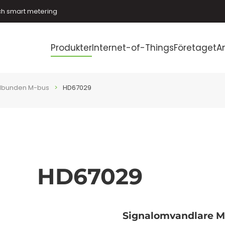
ch smart metering
Produkter
Internet-of-Things
Företaget
A
dbunden M-bus
HD67029
HD67029
Signalomvandlare M