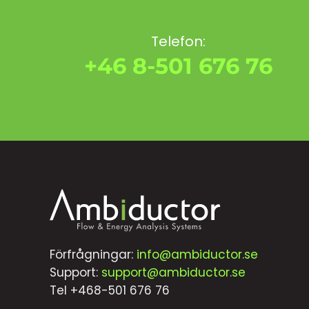
Telefon:
+46 8-501 676 76
Förfrågningar:
info@ambiductor.se
Support:
support@ambiductor.se
Tel +468-501 676 76