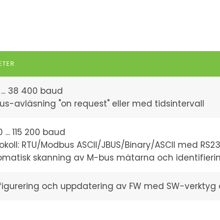
ETER
... 38 400 baud
s-avläsning "on request" eller med tidsintervall
0 ... 115 200 baud
okoll: RTU/Modbus ASCII/JBUS/Binary/ASCII med RS23
omatisk skanning av M-bus mätarna och identifieri
figurering och uppdatering av FW med SW-verktyg 