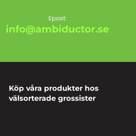
Epost:
info@ambiductor.se
Köp våra produkter hos
välsorterade grossister