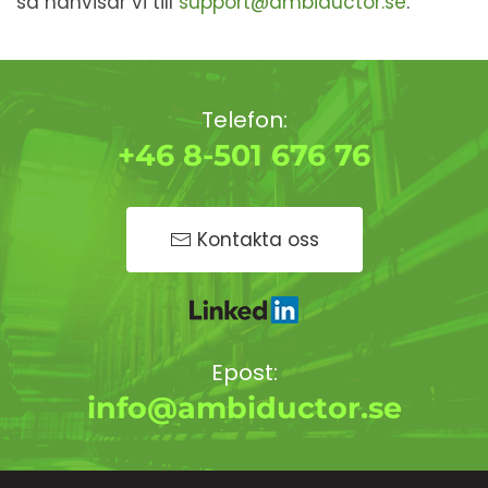
så hänvisar vi till
support@ambiductor.se
.
Telefon:
+46 8-501 676 76
Kontakta oss
Epost:
info@ambiductor.se