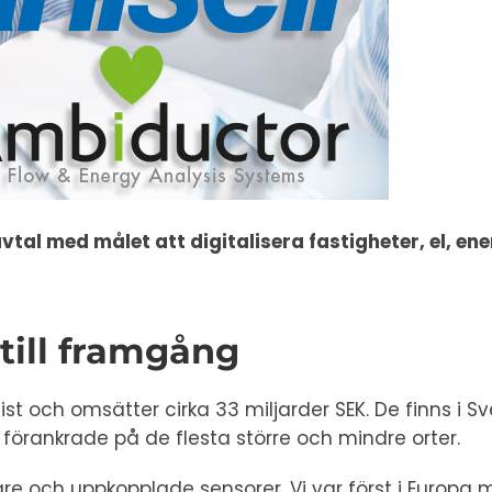
avtal med målet att digitalisera fastigheter, el, 
till framgång
ist och omsätter cirka 33 miljarder SEK. De finns i Sv
t förankrade på de flesta större och mindre orter.
re och uppkopplade sensorer. Vi var först i Europ