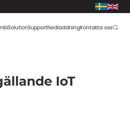
mbiSolution
Support
Nedladdning
Kontakta oss
gällande IoT