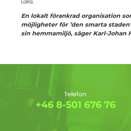
LoRa.
En lokalt förankrad organisation som
möjligheter för ’den smarta staden
sin hemmamiljö,
säger Karl-Johan
Telefon:
+46 8-501 676 76