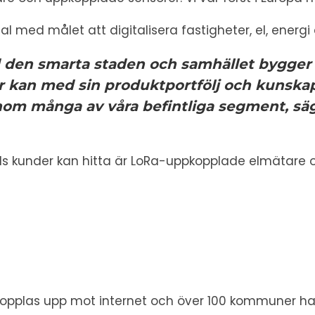
tal med målet att digitalisera fastigheter, el, ener
 den smarta staden och samhället bygger 
 kan med sin produktportfölj och kunskap i
 inom många av våra befintliga segment,
sä
ls kunder kan hitta är LoRa-uppkopplade elmätare o
opplas upp mot internet och över 100 kommuner har r