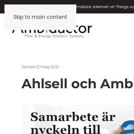
Energimätare, vattenmätare, oljemätare, Internet-of-Things o
Skip to main content
Skriven
27 maj 2021
.
Ahlsell och Ambi