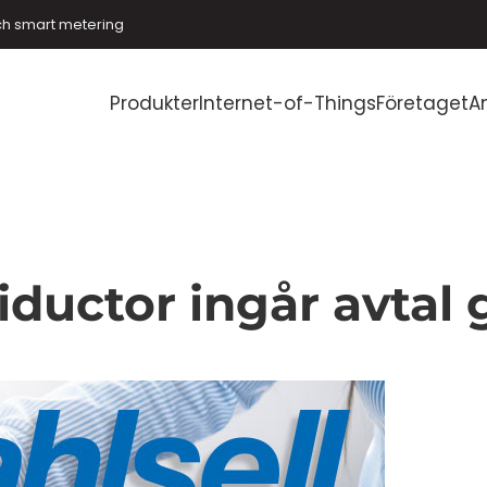
ch smart metering
Produkter
Internet-of-Things
Företaget
A
ductor ingår avtal 