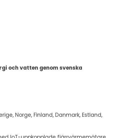
energi och vatten genom svenska
erige, Norge, Finland, Danmark, Estland,
a med IoT-uppkopplade fjärrvärmemätare.