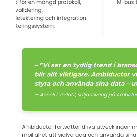
M-bus till LoRa eller NB-IoT.
– ”Vi ser en tydlig trend i bran
blir allt viktigare. Ambiductor
styra och använda sina data – u
Anneli Lundahl, säljansvarig på Ambidu
Ambiductor fortsätter driva utvecklingen 
möjlighet att själva äga och använda sina