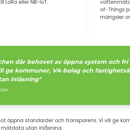
vattenmätarhantering och Internet-
of-Things på ett unikt sätt. Spar
mängder av administration.
schen där behovet av öppna system och fri 
 vill ge kommuner, VA-bolag och fastighetsä
tan inlåsning"
ctor
mot öppna standarder och transparens. Vi vill ge 
 mätdata utan inlåsning.