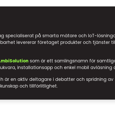
tag specialiserat på smarta mätare och IoT-lösning
barhet levererar företaget produkter och tjänster 
AmbiSolution
som är ett samlingsnamn för samtliga 
kvara, installationsapp och enkel mobil avläsning 
 är en aktiv deltagare i debatter och spridning av k
unskap och tillförlitlighet.