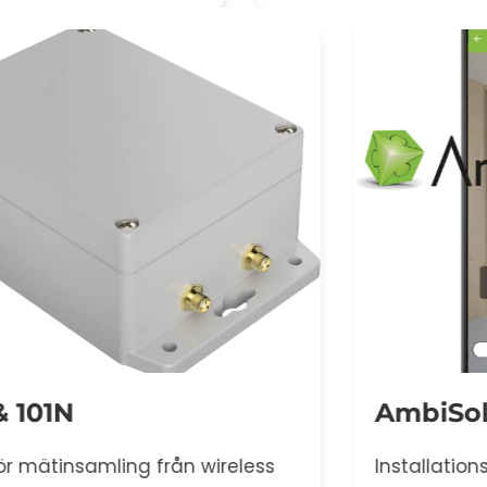
AmbiSolution Connect
Installationsapp som kombinerar