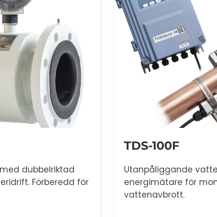
TDS-100F
Utanpåliggande vatten- och
energimätare för montage utan
vattenavbrott.