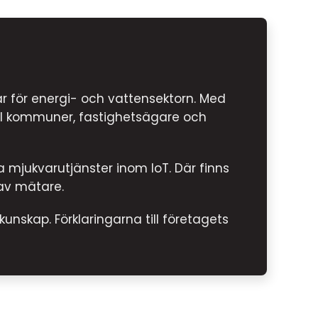
ar för energi- och vattensektorn. Med
till kommuner, fastighetsägare och
mjukvarutjänster inom IoT. Där finns
av mätare.
unskap. Förklaringarna till företagets