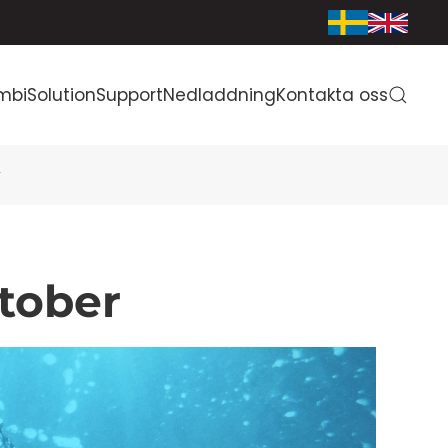
mbiSolution
Support
Nedladdning
Kontakta oss
r
tober