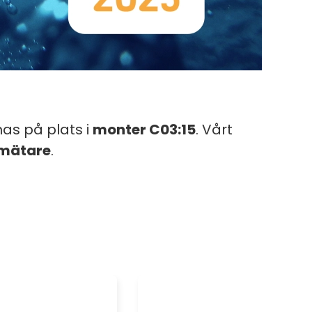
nas på plats i
monter C03:15
. Vårt
nmätare
.