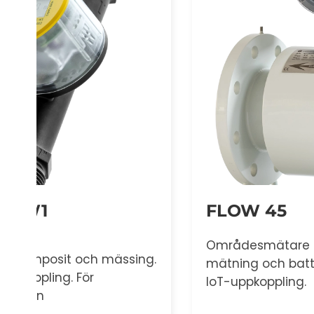
FLOW 45
Områdesmätare med dubbelriktad
ng.
mätning och batteridrift. Förberedd för
IoT-uppkoppling.