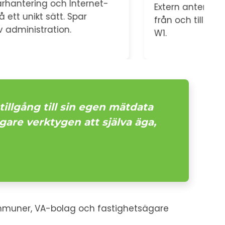
Extern antenn för bättre radiosignal
En
från och till vattenmätare Qalcosonic
av
W1.
tillgång till sin egen mätdata
gare verktygen att själva äga,
kommuner, VA-bolag och fastighetsägare