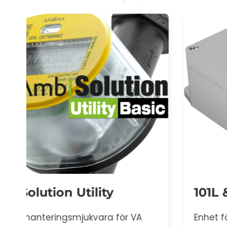
101L & 101N
Enhet för mätinsamling från wireless