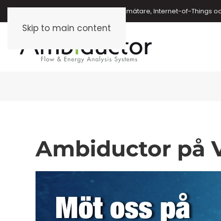
Energimätare, vattenmätare, oljemätare, Internet-of-Things o
Skip to main content
Ambiductor på V