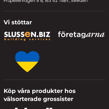
Propellervägen 8 B, 183 62 TÄBY, Sweden
Vi stöttar
Köp våra produkter hos
välsorterade grossister