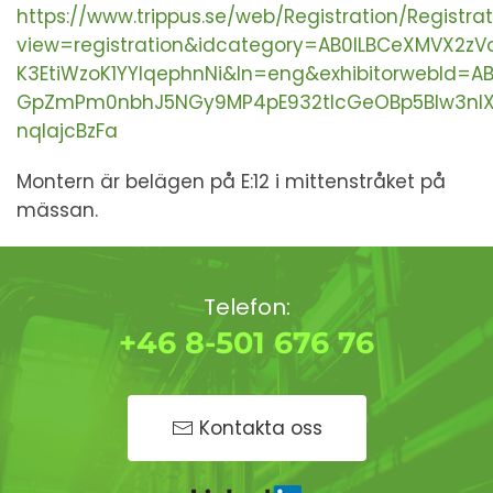
https://www.trippus.se/web/Registration/Registrat
view=registration&idcategory=AB0ILBCeXMVX2zV
K3EtiWzoK1YYIqephnNi&ln=eng&exhibitorwebId=AB
GpZmPm0nbhJ5NGy9MP4pE932tlcGeOBp5BIw3nlX1
nqIajcBzFa
Montern är belägen på E:12 i mittenstråket på
mässan.
Telefon:
+46 8-501 676 76
Kontakta oss