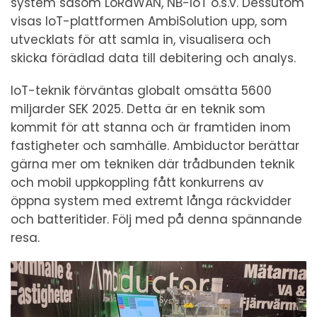
system såsom LoRaWAN, NB-IoT o.s.v. Dessutom
visas IoT-plattformen AmbiSolution upp, som
utvecklats för att samla in, visualisera och
skicka förädlad data till debitering och analys.
IoT-teknik förväntas globalt omsätta 5600
miljarder SEK 2025. Detta är en teknik som
kommit för att stanna och är framtiden inom
fastigheter och samhälle. Ambiductor berättar
gärna mer om tekniken där trådbunden teknik
och mobil uppkoppling fått konkurrens av
öppna system med extremt långa räckvidder
och batteritider. Följ med på denna spännande
resa.