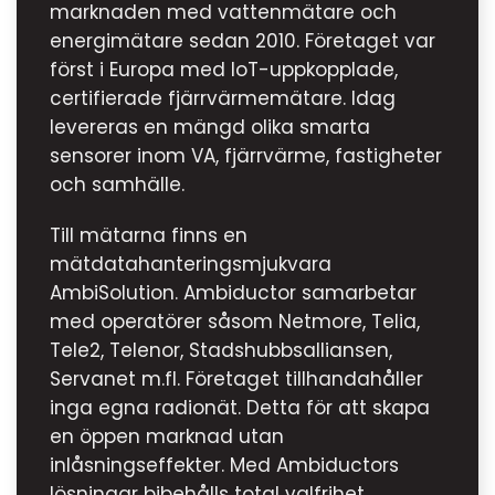
marknaden med vattenmätare och
energimätare sedan 2010. Företaget var
först i Europa med IoT-uppkopplade,
certifierade fjärrvärmemätare. Idag
levereras en mängd olika smarta
sensorer inom VA, fjärrvärme, fastigheter
och samhälle.
Till mätarna finns en
mätdatahanteringsmjukvara
AmbiSolution. Ambiductor samarbetar
med operatörer såsom Netmore, Telia,
Tele2, Telenor, Stadshubbsalliansen,
Servanet m.fl. Företaget tillhandahåller
inga egna radionät. Detta för att skapa
en öppen marknad utan
inlåsningseffekter. Med Ambiductors
lösningar bibehålls total valfrihet.