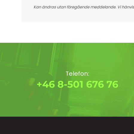
Kan ändras utan föregående meddelande. Vi hänvisar
Telefon:
+46 8-501 676 76