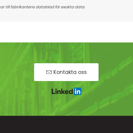
 till fabrikantens datablad för exakta data.
Kontakta oss