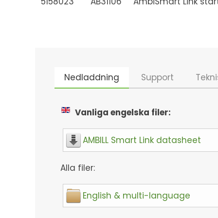
5158023
AB31106
AmbiSmart Link start
Nedladdning
Support
Tekni
Vanliga engelska filer:
AMBILL Smart Link datasheet
Alla filer:
English & multi-language