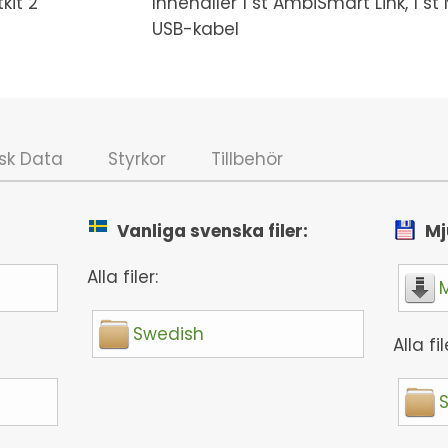
kit 2
Innehåller 1 st AmbiSmart Link, 1
USB-kabel
sk Data
Styrkor
Tillbehör
Vanliga svenska filer:
Mj
Alla filer:
Swedish
Alla fil