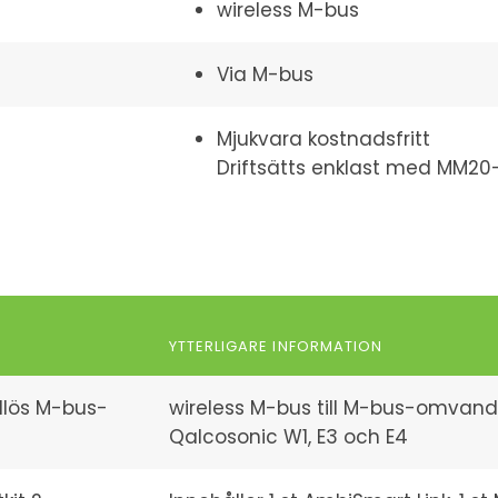
wireless M-bus
Via M-bus
Mjukvara kostnadsfritt
Driftsätts enklast med MM20
YTTERLIGARE INFORMATION
dlös M-bus-
wireless M-bus till M-bus-omvan
Qalcosonic W1, E3 och E4