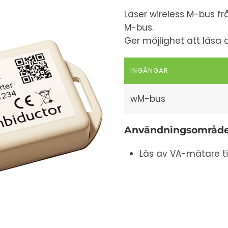
Läser wireless M-bus f
M-bus.
Ger möjlighet att läsa 
INGÅNGAR
wM-bus
Användningsområd
Läs av VA-mätare ti