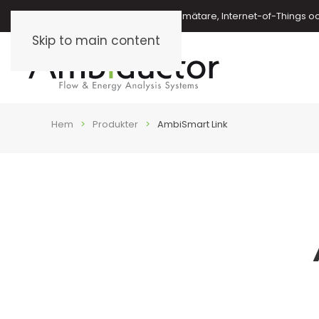
Energimätare, vattenmätare, oljemätare, Internet-of-Things o
Skip to main content
Hem
Produkter
AmbiSmart Link