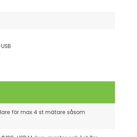
-USB
dlare för max 4 st mätare såsom