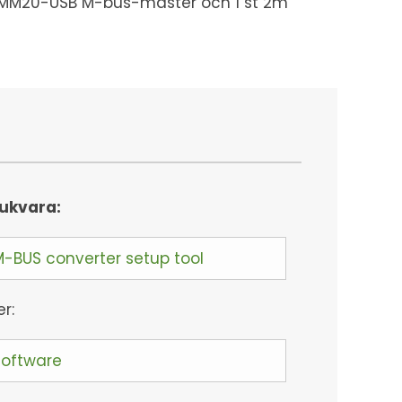
 st MM20-USB M-bus-master och 1 st 2m
ukvara:
M-BUS converter setup tool
er:
Software