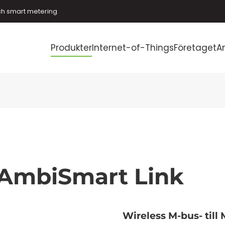
ch smart metering
Produkter
Internet-of-Things
Företaget
A
AmbiSmart Link
Wireless M-bus- til