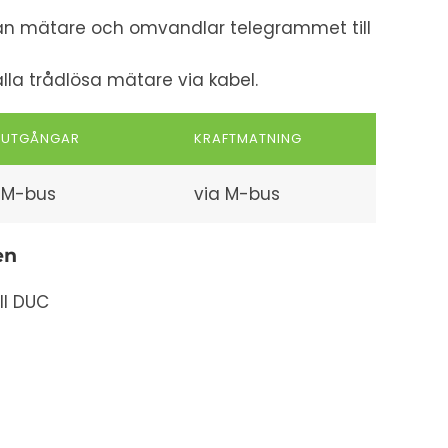
rån mätare och omvandlar telegrammet till
alla trådlösa mätare via kabel.
UTGÅNGAR
KRAFTMATNING
M-bus
via M-bus
en
ll DUC