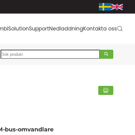
mbiSolution
Support
Nedladdning
Kontakta oss
Search
l M-bus-omvandlare