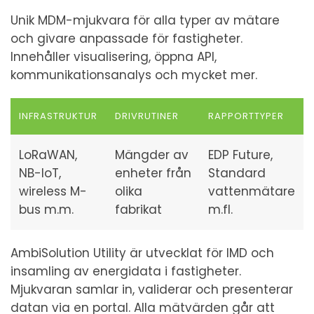
Unik MDM-mjukvara för alla typer av mätare
och givare anpassade för fastigheter.
Innehåller visualisering, öppna API,
kommunikationsanalys och mycket mer.
INFRASTRUKTUR
DRIVRUTINER
RAPPORTTYPER
LoRaWAN,
Mängder av
EDP Future,
NB-IoT,
enheter från
Standard
wireless M-
olika
vattenmätare
bus m.m.
fabrikat
m.fl.
AmbiSolution Utility är utvecklat för IMD och
insamling av energidata i fastigheter.
Mjukvaran samlar in, validerar och presenterar
datan via en portal. Alla mätvärden går att