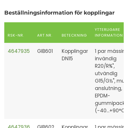
Beställningsinformation för kopplingar
YTTERLIGARE
RSK-NR.
ART.NR.
BETECKNING
INFORMATION
4647935
GIB601
Kopplingar
1 par mässing
DN15
invändig
R20/R¾",
utvändig
G15/G½", mutt
anslutning,
EPDM-
gummipackn
(-40…+90°C)
4647936
GIB602
Kopplingar
1 par mässing