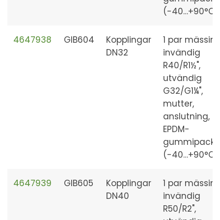
(-40…+90°C)
4647938
GIB604
Kopplingar
1 par mässing
DN32
invändig
R40/R1½",
utvändig
G32/G1¼",
mutter,
anslutning,
EPDM-
gummipackn
(-40…+90°C)
4647939
GIB605
Kopplingar
1 par mässing
DN40
invändig
R50/R2",