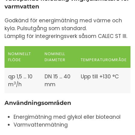
varmvatten
Godkänd för energimätning med värme och
kyla. Pulsutgång som standard.
Lämplig för integreringsverk såsom CALEC ST III.
NOMINELLT
NOMINELL
FLÖDE
DIAMETER
TEMPERATUROMRÅDE
qp 1,5 ... 10
DN 15 ... 40
Upp till +130 °C
3
m
/h
mm
Användningsområden
Energimätning med glykol eller bioteanol
Varmvattenmätning