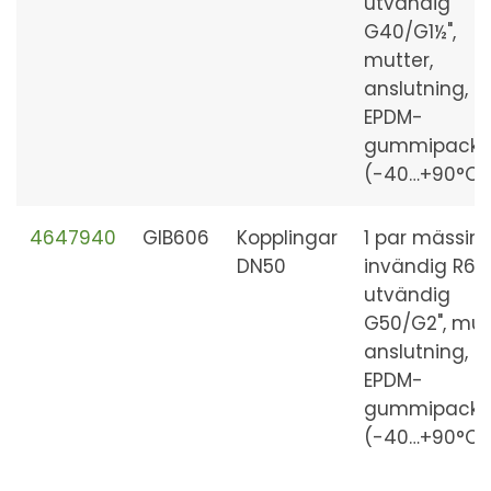
utvändig
G40/G1½",
mutter,
anslutning,
EPDM-
gummipackn
(-40…+90°C)
4647940
GIB606
Kopplingar
1 par mässing
DN50
invändig R65,
utvändig
G50/G2", mut
anslutning,
EPDM-
gummipackn
(-40…+90°C)