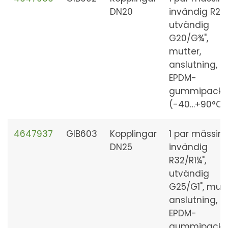
DN20
invändig R25/
utvändig
G20/G¾",
mutter,
anslutning,
EPDM-
gummipackn
(-40…+90°C)
4647937
GIB603
Kopplingar
1 par mässing
DN25
invändig
R32/R1¼",
utvändig
G25/G1", mutt
anslutning,
EPDM-
gummipackn