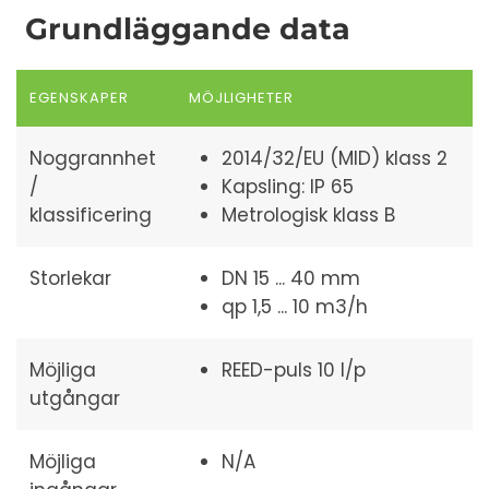
Grundläggande data
EGENSKAPER
MÖJLIGHETER
Noggrannhet
2014/32/EU (MID) klass 2
/
Kapsling: IP 65
klassificering
Metrologisk klass B
Storlekar
DN 15 ... 40 mm
qp 1,5 ... 10 m3/h
Möjliga
REED-puls 10 l/p
utgångar
Möjliga
N/A