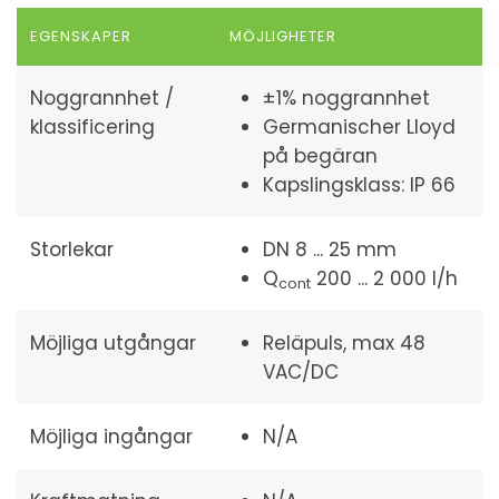
EGENSKAPER
MÖJLIGHETER
Noggrannhet /
±1% noggrannhet
klassificering
Germanischer Lloyd
på begäran
Kapslingsklass: IP 66
Storlekar
DN 8 ... 25 mm
Q
200 ... 2 000 l/h
cont
Möjliga utgångar
Reläpuls, max 48
VAC/DC
Möjliga ingångar
N/A