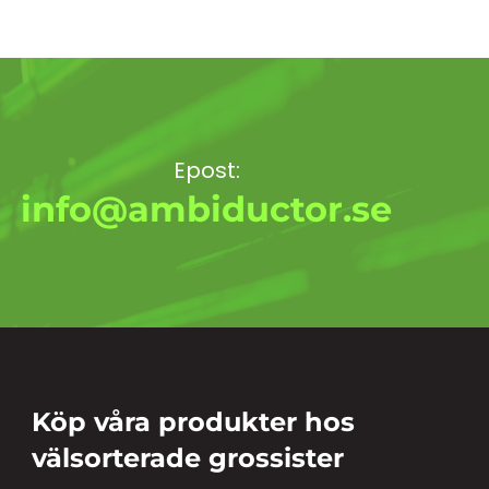
Epost:
info@ambiductor.se
Köp våra produkter hos
välsorterade grossister