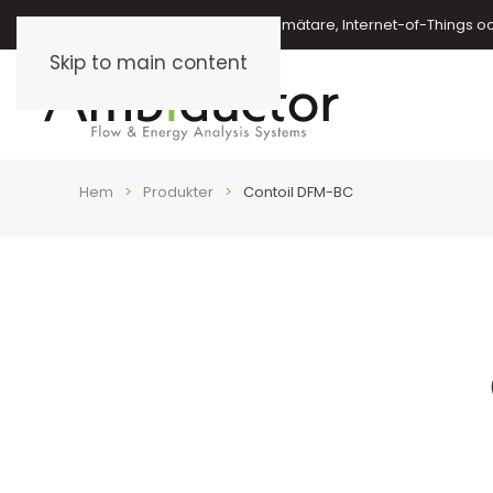
Energimätare, vattenmätare, oljemätare, Internet-of-Things o
Skip to main content
Hem
Produkter
Contoil DFM-BC