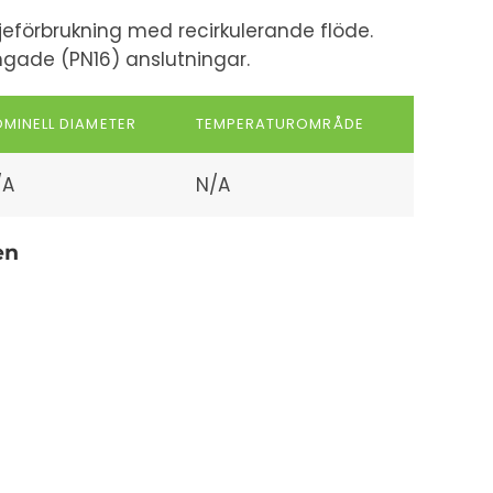
jeförbrukning med recirkulerande flöde.
gade (PN16) anslutningar.
MINELL DIAMETER
TEMPERATUROMRÅDE
/A
N/A
en