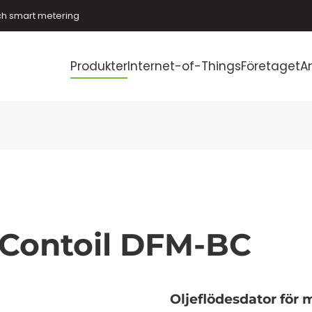
ch smart metering
Produkter
Internet-of-Things
Företaget
A
Contoil DFM-BC
Oljeflödesdator för 