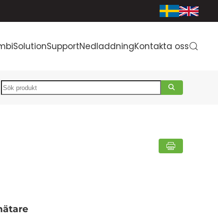
mbiSolution
Support
Nedladdning
Kontakta oss
Search
mätare