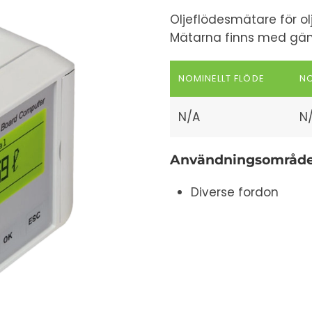
Oljeflödesmätare för ol
Mätarna finns med gän
NOMINELLT FLÖDE
NO
N/A
N
Användningsområd
Diverse fordon