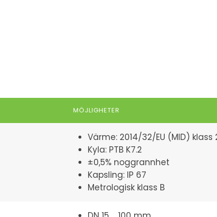
MÖJLIGHETER
Värme: 2014/32/EU (MID) klass 
Kyla: PTB K7.2
±0,5% noggrannhet
Kapsling: IP 67
Metrologisk klass B
DN 15 ... 100 mm