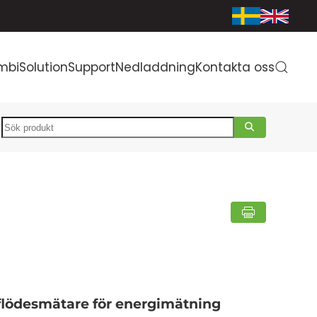
mbiSolution
Support
Nedladdning
Kontakta oss
Search
flödesmätare för energimätning