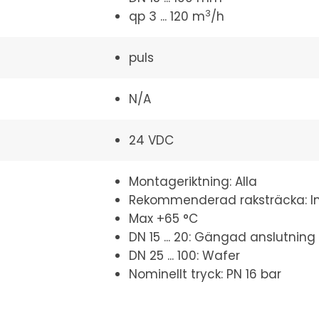
3
qp 3 ... 120 m
/h
puls
N/A
24 VDC
Montageriktning: Alla
Rekommenderad raksträcka: I
Max +65 °C
DN 15 ... 20: Gängad anslutning
DN 25 ... 100: Wafer
Nominellt tryck: PN 16 bar