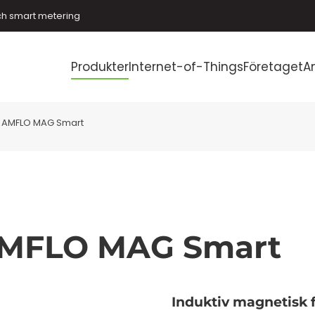
ch smart metering
Produkter
Internet-of-Things
Företaget
A
AMFLO MAG Smart
MFLO MAG Smart
Induktiv magnetisk 