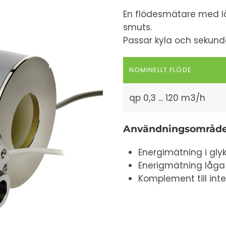
En flödesmätare med lågt
smuts.
Passar kyla och sekun
NOMINELLT FLÖDE
qp 0,3 ... 120 m3/h
Användningsområd
Energimätning i glyk
Enerigmätning låga
Komplement till inte