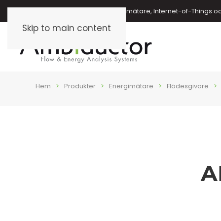
Energimätare, vattenmätare, oljemätare, Internet-of-Things o
Skip to main content
Hem
Produkter
Energimätare
Flödesgivare
A