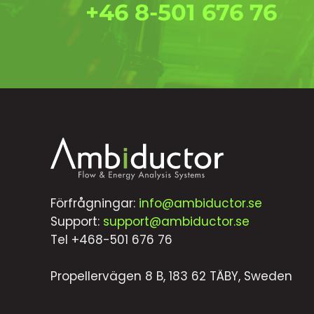
+46 8-501 676 76
Förfrågningar:
info@ambiductor.se
Support:
support@ambiductor.se
Tel +468-501 676 76
Propellervägen 8 B, 183 62 TÄBY, Sweden