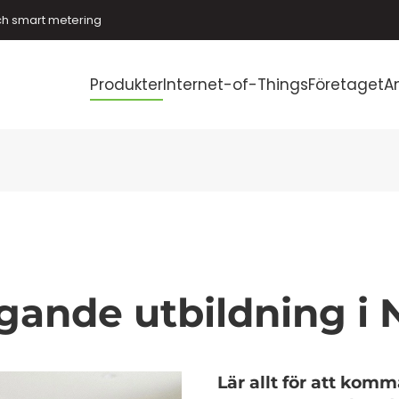
ch smart metering
Produkter
Internet-of-Things
Företaget
A
ande utbildning i 
Lär allt för att kom