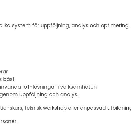
lika system för uppföljning, analys och optimering.
erar
s bäst
 använda IoT-lösningar i verksamheten
e genom uppföljning och analys.
onskurs, teknisk workshop eller anpassad utbildning
rsoner.