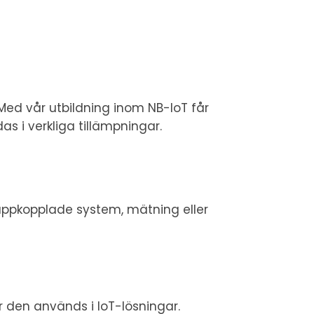
 Med vår utbildning inom NB-IoT får
as i verkliga tillämpningar.
d uppkopplade system, mätning eller
r den används i IoT-lösningar.