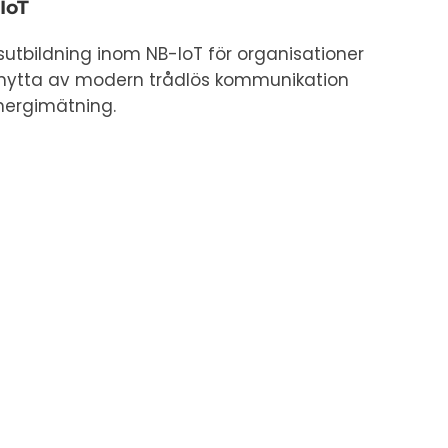
IoT
nsutbildning inom NB-IoT för organisationer
a nytta av modern trådlös kommunikation
energimätning.