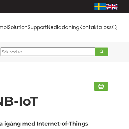
mbiSolution
Support
Nedladdning
Kontakta oss
Search
NB-IoT
ma igång med Internet-of-Things