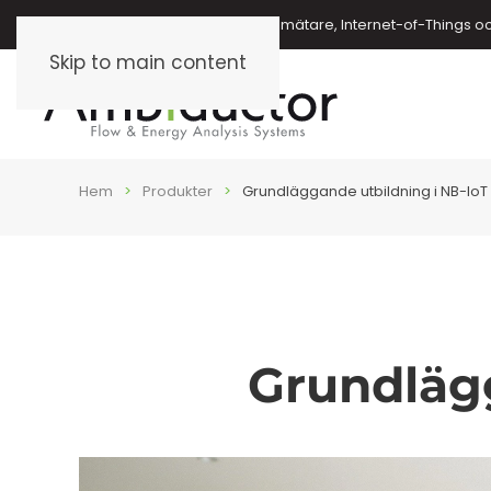
Energimätare, vattenmätare, oljemätare, Internet-of-Things o
Skip to main content
Hem
Produkter
Grundläggande utbildning i NB-IoT
Grundlägg