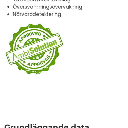
Översvämningsövervakning
Närvarodetektering
Grundläggande data