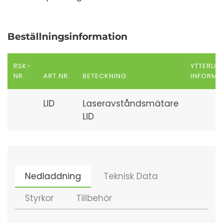
Beställningsinformation
RSK-
YTTERLI
NR.
ART.NR.
BETECKNING
INFORMA
LID
Laseravståndsmätare
LID
Nedladdning
Teknisk Data
Styrkor
Tillbehör