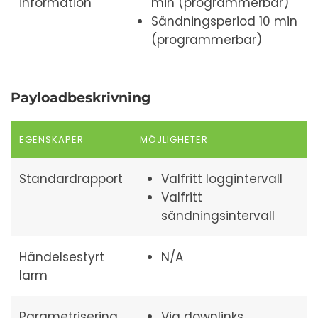
information
min (programmerbar)
Sändningsperiod 10 min
(programmerbar)
Payloadbeskrivning
EGENSKAPER
MÖJLIGHETER
Standardrapport
Valfritt loggintervall
Valfritt
sändningsintervall
Händelsestyrt
N/A
larm
Parametrisering
Via downlinks