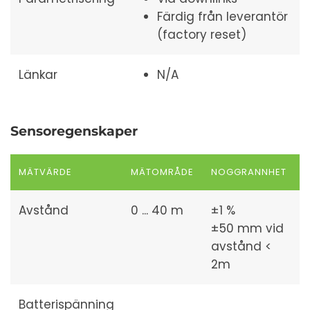
Färdig från leverantör
(factory reset)
Länkar
N/A
Sensoregenskaper
MÄTVÄRDE
MÄTOMRÅDE
NOGGRANNHET
Avstånd
0 ... 40 m
±1 %
±50 mm vid
avstånd <
2m
Batterispänning