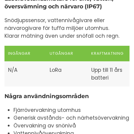
översvämning och närvaro (IP67)
Snödjupssensor, vattennivågivare eller
närvarogivare för tuffa miljöer utomhus.
Klarar mätning även under snöfall och regn.
INGÅNGAR
UTGÅNGAR
KRAFTMATNING
N/A
LoRa
Upp till 11 års
batteri
Några användningsområden
Fjärrövervakning utomhus
Generisk avstånds- och närhetsövervakning
Övervakning av snönivå
Vattennivåövervakning