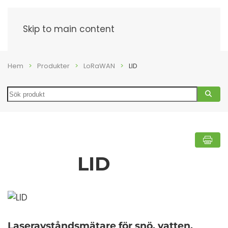
Meny
Skip to main content
Hem
Produkter
LoRaWAN
LID
Search
LID
Laseravståndsmätare för snö, vatten,