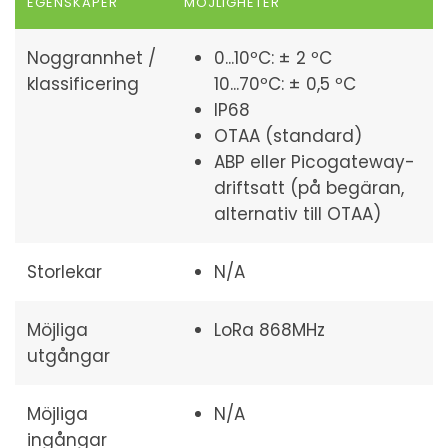
EGENSKAPER
MÖJLIGHETER
Noggrannhet /
0...10ºC: ± 2 ºC
klassificering
10...70ºC: ± 0,5 ºC
IP68
OTAA (standard)
ABP eller Picogateway-
driftsatt (på begäran,
alternativ till OTAA)
Storlekar
N/A
Möjliga
LoRa 868MHz
utgångar
Möjliga
N/A
ingångar