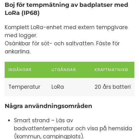
Boj för tempmätning av badplatser med
LoRa (IP68)
Komplett LoRa-enhet med extern tempgivare
med logger.
Osänkbar för söt- och saltvatten. Fäste för
ankarlina.
INGÅNGAR
UTGÅNGAR
KRAFTMATNING
Temperatur
LoRa
20 års batteri
Några användningsområden
Smart strand – Läs av
badvattentemperatur och visa på hemsida
(kommun, campingplats).