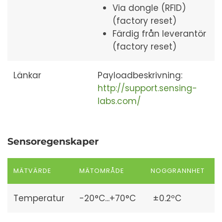
Via dongle (RFID)
(factory reset)
Färdig från leverantör
(factory reset)
Länkar
Payloadbeskrivning:
http://support.sensing-
labs.com/
Sensoregenskaper
MÄTVÄRDE
MÄTOMRÅDE
NOGGRANNHET
Temperatur
-20°C...+70°C
±0.2ºC