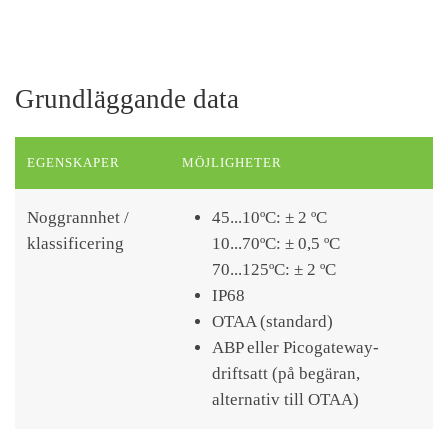
Grundläggande data
EGENSKAPER
MÖJLIGHETER
Noggrannhet /
45...10ºC: ± 2 ºC
klassificering
10...70ºC: ± 0,5 ºC
70...125ºC: ± 2 ºC
IP68
OTAA (standard)
ABP eller Picogateway-
driftsatt (på begäran,
alternativ till OTAA)