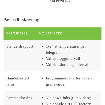
vid leverans)
Payloadbeskrivning
EGENSKAPER
MÖJLIGHETER
Standardrapport
1-24 st temperaturer per
telegram
Valfritt loggintervall
Valfritt sändningsintervall
Händelsestyrt
Programmerbar efter valfria
larm
gränsvärden
Parametrisering
Via downlinks (tills vidare)
Via dongle (RFID) (factory