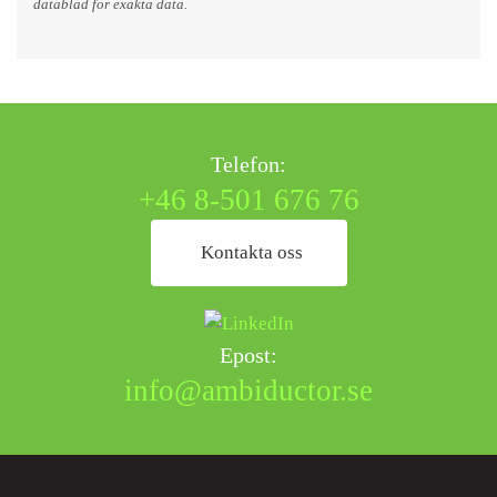
datablad för exakta data.
Telefon:
+46 8-501 676 76
Kontakta oss
Epost:
info@ambiductor.se