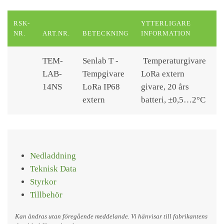
RSK-
YTTERLIGARE
NR.
ART.NR.
BETECKNING
INFORMATION
TEM-
Senlab T -
Temperaturgivare
LAB-
Tempgivare
LoRa extern
14NS
LoRa IP68
givare, 20 års
extern
batteri, ±0,5…2°C
Nedladdning
Teknisk Data
Styrkor
Tillbehör
Kan ändras utan föregående meddelande. Vi hänvisar till fabrikantens