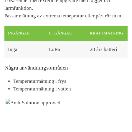
LoRa-enhet med extern tempgivare med logger och
larmfunktion.
Passar mätning av extrema temepratur eller på/i rör m.m.
INGÅNGAR
UTGÅNGAR
KRAFTMATNING
Inga
LoRa
20 års batteri
Några användningsområden
Temperaturmätning i frys
Temperaturmätning i vatten