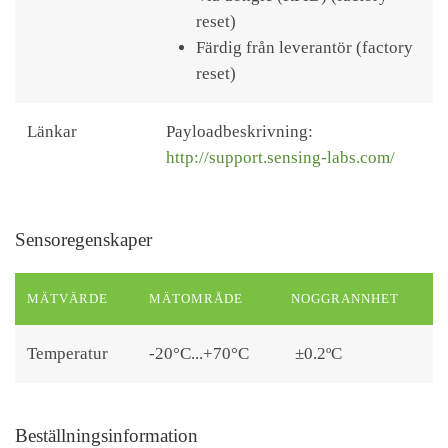
reset)
Färdig från leverantör (factory
reset)
Länkar
Payloadbeskrivning:
http://support.sensing-labs.com/
Sensoregenskaper
MÄTVÄRDE
MÄTOMRÅDE
NOGGRANNHET
Temperatur
-20°C...+70°C
±0.2ºC
Beställningsinformation