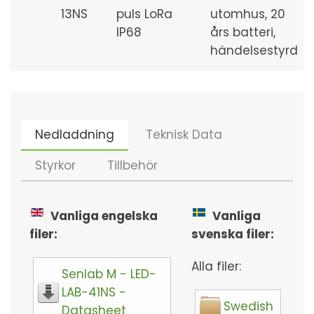
13NS
puls LoRa
utomhus, 20
IP68
års batteri,
händelsestyrd
Nedladdning
Teknisk Data
Styrkor
Tillbehör
Vanliga engelska
Vanliga
filer:
svenska filer:
Alla filer:
Senlab M - LED-
LAB-41NS -
Swedish
Datasheet