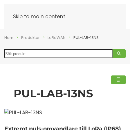
Meny
Skip to main content
Hem
Produkter
LoRaWAN
PUL-LAB-13NS
Search
PUL-LAB-13NS
Extremt puls-omvandlare till LoRa (IP68)