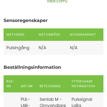
labs.com/
Sensoregenskaper
MÄTVÄRDE
MÄTOMRÅDE
NOGGRANNHET
Pulsingång
N/A
N/A
Beställningsinformation
RSK-
YTTERLIGARE
NR.
ART.NR.
BETECKNING
INFORMATION
PUL-
Senlab M -
Pulssignal
LAB-
Omvandlare
LoRa