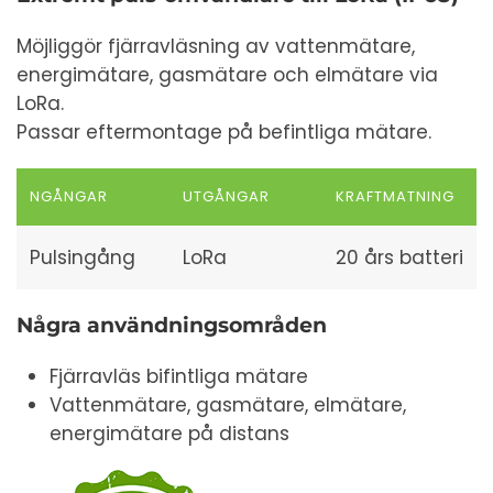
Möjliggör fjärravläsning av vattenmätare,
energimätare, gasmätare och elmätare via
LoRa.
Passar eftermontage på befintliga mätare.
NGÅNGAR
UTGÅNGAR
KRAFTMATNING
Pulsingång
LoRa
20 års batteri
Några användningsområden
Fjärravläs bifintliga mätare
Vattenmätare, gasmätare, elmätare,
energimätare på distans