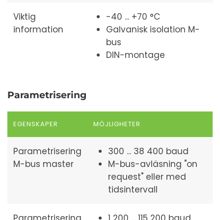
Viktig
-40 ... +70 °C
information
Galvanisk isolation M-
bus
DIN-montage
Parametrisering
EGENSKAPER
MÖJLIGHETER
Parametrisering
300 ... 38 400 baud
M-bus master
M-bus-avläsning "on
request" eller med
tidsintervall
Parametrisering
1 200 ... 115 200 baud