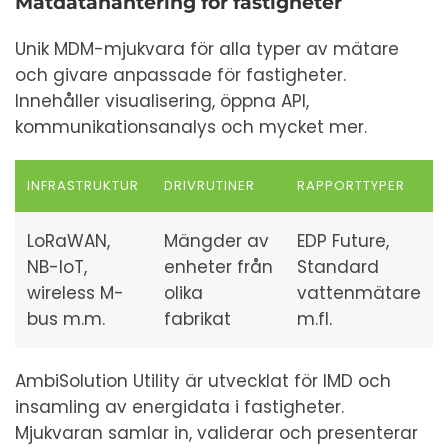
Mätdatahantering för fastigheter
Unik MDM-mjukvara för alla typer av mätare
och givare anpassade för fastigheter.
Innehåller visualisering, öppna API,
kommunikationsanalys och mycket mer.
INFRASTRUKTUR
DRIVRUTINER
RAPPORTTYPER
LoRaWAN,
Mängder av
EDP Future,
NB-IoT,
enheter från
Standard
wireless M-
olika
vattenmätare
bus m.m.
fabrikat
m.fl.
AmbiSolution Utility är utvecklat för IMD och
insamling av energidata i fastigheter.
Mjukvaran samlar in, validerar och presenterar