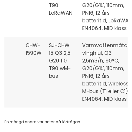
T90
G20/G¾", 110mm,
LoRaWAN
PN16, 12 års
batteritid, LoRaWAN
EN4064, MID klass 2
CHW-
SJ-CHW
Varmvattenmätare
1590W
15 Q3 2,5
vinghjul, Q3
G20 110
2,5m3/h, 90°C,
T90 wM-
G20/G¾", 110mm,
bus
PN16, 12 års
batteritid, wireless
M-bus (T1 eller C1),
EN4064, MID klass 2
En mängd andra varianter på förfrågan