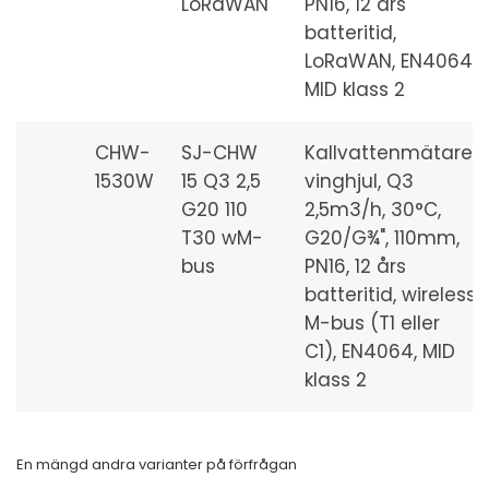
LoRaWAN
PN16, 12 års
batteritid,
LoRaWAN, EN4064,
MID klass 2
CHW-
SJ-CHW
Kallvattenmätare,
1530W
15 Q3 2,5
vinghjul, Q3
G20 110
2,5m3/h, 30°C,
T30 wM-
G20/G¾", 110mm,
bus
PN16, 12 års
batteritid, wireless
M-bus (T1 eller
C1), EN4064, MID
klass 2
En mängd andra varianter på förfrågan