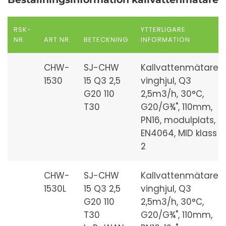
RSK-
YTTERLIGARE
NR.
ART.NR.
BETECKNING
INFORMATION
CHW-
SJ-CHW
Kallvattenmätare,
1530
15 Q3 2,5
vinghjul, Q3
G20 110
2,5m3/h, 30°C,
T30
G20/G¾", 110mm,
PN16, modulplats,
EN4064, MID klass
2
CHW-
SJ-CHW
Kallvattenmätare,
1530L
15 Q3 2,5
vinghjul, Q3
G20 110
2,5m3/h, 30°C,
T30
G20/G¾", 110mm,