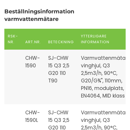
Beställningsinformation
varmvattenmätare
RSK-
YTTERLIGARE
NR.
ART.NR.
BETECKNING
INFORMATION
CHW-
SJ-CHW
Varmvattenmätare
1590
15 Q3 2,5
vinghjul, Q3
G20 110
2,5m3/h, 90°C,
T90
G20/G¾", 110mm,
PN16, modulplats,
EN4064, MID klass 2
CHW-
SJ-CHW
Varmvattenmätare
1590L
15 Q3 2,5
vinghjul, Q3
G20 110
2,5m3/h, 90°C,