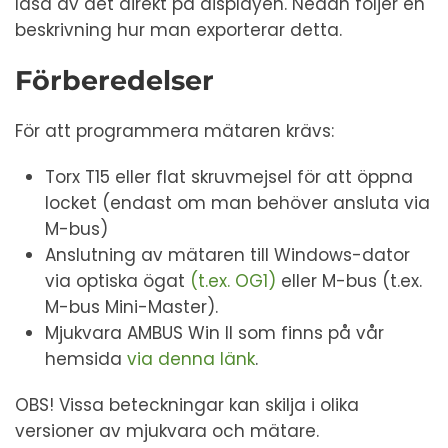
läsa av det direkt på displayen. Nedan följer en
beskrivning hur man exporterar detta.
Förberedelser
För att programmera mätaren krävs:
Torx T15 eller flat skruvmejsel för att öppna
locket (endast om man behöver ansluta via
M-bus)
Anslutning av mätaren till Windows-dator
via optiska ögat
(t.ex. OG1)
eller M-bus (t.ex.
M-bus Mini-Master).
Mjukvara AMBUS Win II som finns på vår
hemsida
via denna länk
.
OBS! Vissa beteckningar kan skilja i olika
versioner av mjukvara och mätare.