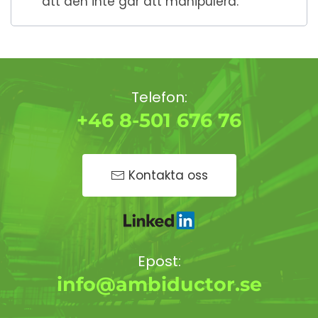
att den inte går att manipulera.
Telefon:
+46 8-501 676 76
Kontakta oss
Epost:
info@ambiductor.se